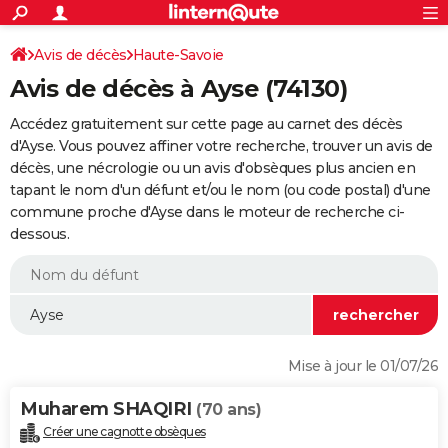
ACTUALITÉS
Connexion
S'inscrire
Avis de décès
Haute-Savoie
Rechercher
Société
Education
Villes
Politique
Faits Divers
Monde
+
SPORT
Avis de décès à Ayse (74130)
Football
Cyclisme
Forum
Coupe du monde 2026
Tennis
Rugby
CULTURE
Accédez gratuitement sur cette page au carnet des décès
TNT
Cinéma
Musique
Programme TV
Streaming
Sorties cinéma
+
d'Ayse. Vous pouvez affiner votre recherche, trouver un avis de
FINANCE
décès, une nécrologie ou un avis d'obsèques plus ancien en
Impôts
Immobilier
Banque
Crédit
Retraite
Epargne
Risques naturels par ville
Assurance
AUTO
tapant le nom d'un défunt et/ou le nom (ou code postal) d'une
commune proche d'Ayse dans le moteur de recherche ci-
Réserver un essai
Berlines
Forum auto
Essais
Citadines
SUV
+
HIGH-TECH
dessous.
Meilleur smartphone
Ordinateurs
Guide high-tech
Mobiles
Internet
Jeux vidéo
+
BRICOLAGE
Aménagement intérieur
Cuisine
Jardinage
+
Forum
Extérieur
Salle de bains
Rangement
WEEK-END
Escapades
Expositions
Week-end nature
Guides de France
Patrimoine
Musées
+
LIFESTYLE
Mise à jour le 01/07/26
Bien-être
Mode
+
Art de vivre
Loisirs
Modes de vie
SANTE
Muharem SHAQIRI
(70 ans)
Guide de la santé
Médicaments
+
Alimentation
Maladies
Sommeil
VOYAGE
Créer une cagnotte obsèques