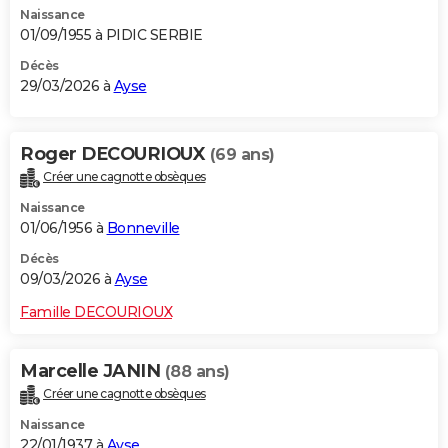
Naissance
City break
Voyage de noces
Climat
Destinations
Voyage nature
Forum
+
PHOTO
01/09/1955 à PIDIC SERBIE
GUIDES D'ACHAT
Décès
29/03/2026 à
Ayse
BONS PLANS
CARTE DE VOEUX
Roger DECOURIOUX
(69 ans)
Créer une cagnotte obsèques
Carte Bonne année
Carte Pâques
Carte de Noël
Carte Saint-Valentin
Carte d'anniversaire
DICTIONNAIRE
Naissance
Biographies
Expressions
Dictionnaire
Citations
Proverbes
01/06/1956 à
Bonneville
PROGRAMME TV
Décès
COPAINS D'AVANT
09/03/2026 à
Ayse
Se connecter
Collèges
Universités
Service militaire
S'inscrire
Lycées
Primaires
Entreprises
Avis de recherche
AVIS DE DÉCÈS
Famille DECOURIOUX
FORUM
Marcelle JANIN
(88 ans)
Lifestyle
Sport
Television
Cinema
Bricolage
Culture
Auto
Voyage
Créer une cagnotte obsèques
Naissance
22/01/1937 à
Ayse