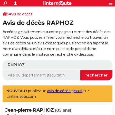
ACTUALITÉS
Connexion
S'inscrire
Avis de décès
Rechercher
Société
Education
Villes
Politique
Faits Divers
Monde
+
SPORT
Avis de décès RAPHOZ
Football
Cyclisme
Forum
Coupe du monde 2026
Tennis
Rugby
CULTURE
Accédez gratuitement sur cette page au carnet des décès des
TNT
Cinéma
Musique
Programme TV
Streaming
Sorties cinéma
+
RAPHOZ. Vous pouvez affiner votre recherche ou trouver un
FINANCE
avis de décès ou un avis d'obsèques plus ancien en tapant le
Impôts
Immobilier
Banque
Crédit
Retraite
Epargne
Risques naturels par ville
Assurance
AUTO
nom d'un défunt et/ou le nom ou le code postal d'une
commune dans le moteur de recherche ci-dessous.
Réserver un essai
Berlines
Forum auto
Essais
Citadines
SUV
+
HIGH-TECH
Meilleur smartphone
Ordinateurs
Guide high-tech
Mobiles
Internet
Jeux vidéo
+
BRICOLAGE
Aménagement intérieur
Cuisine
Jardinage
+
Forum
Extérieur
Salle de bains
Rangement
WEEK-END
Escapades
Expositions
Week-end nature
Guides de France
Patrimoine
Musées
+
LIFESTYLE
NOUVEAU :
publiez un
avis de décès gratuit
sur
Linternaute.com
Bien-être
Mode
+
Art de vivre
Loisirs
Modes de vie
SANTE
Jean-pierre RAPHOZ
Guide de la santé
Médicaments
+
Alimentation
Maladies
Sommeil
(85 ans)
VOYAGE