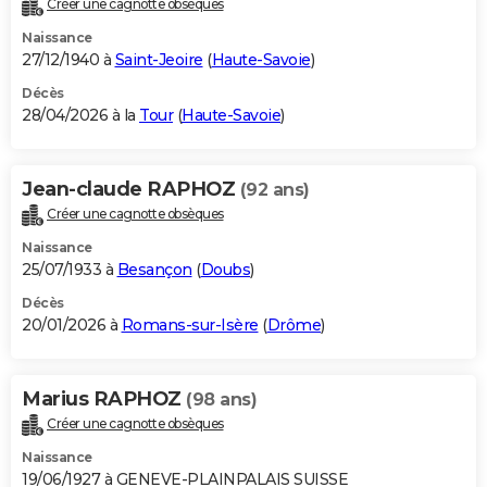
Créer une cagnotte obsèques
City break
Voyage de noces
Climat
Destinations
Voyage nature
Forum
+
PHOTO
Naissance
27/12/1940 à
Saint-Jeoire
(
Haute-Savoie
)
GUIDES D'ACHAT
Décès
28/04/2026 à la
Tour
(
Haute-Savoie
)
BONS PLANS
CARTE DE VOEUX
Jean-claude RAPHOZ
(92 ans)
Carte Bonne année
Carte Pâques
Carte de Noël
Carte Saint-Valentin
Carte d'anniversaire
DICTIONNAIRE
Créer une cagnotte obsèques
Biographies
Expressions
Dictionnaire
Citations
Proverbes
PROGRAMME TV
Naissance
25/07/1933 à
Besançon
(
Doubs
)
COPAINS D'AVANT
Décès
20/01/2026 à
Romans-sur-Isère
(
Drôme
)
Se connecter
Collèges
Universités
Service militaire
S'inscrire
Lycées
Primaires
Entreprises
Avis de recherche
AVIS DE DÉCÈS
FORUM
Marius RAPHOZ
(98 ans)
Lifestyle
Sport
Television
Cinema
Bricolage
Culture
Auto
Voyage
Créer une cagnotte obsèques
Naissance
19/06/1927 à GENEVE-PLAINPALAIS SUISSE