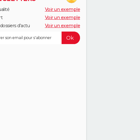
alité
Voir un exemple
rt
Voir un exemple
dossiers d'actu
Voir un exemple