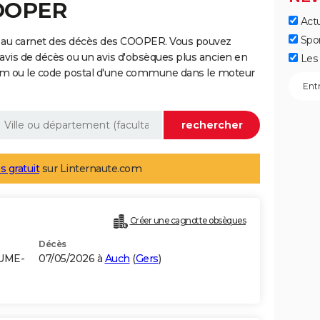
COOPER
Actu
Spo
e au carnet des décès des COOPER. Vous pouvez
 avis de décès ou un avis d'obsèques plus ancien en
Les 
nom ou le code postal d'une commune dans le moteur
s gratuit
sur Linternaute.com
Créer une cagnotte obsèques
Décès
AUME-
07/05/2026 à
Auch
(
Gers
)