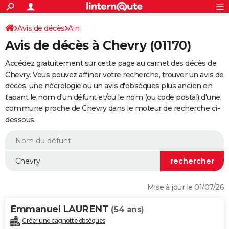
ACTUALITÉS
Connexion
S'inscrire
Avis de décès
Ain
Rechercher
Société
Education
Villes
Politique
Faits Divers
Monde
+
SPORT
Avis de décès à Chevry (01170)
Football
Cyclisme
Forum
Coupe du monde 2026
Tennis
Rugby
CULTURE
Accédez gratuitement sur cette page au carnet des décès de
TNT
Cinéma
Musique
Programme TV
Streaming
Sorties cinéma
+
Chevry. Vous pouvez affiner votre recherche, trouver un avis de
FINANCE
décès, une nécrologie ou un avis d'obsèques plus ancien en
Impôts
Immobilier
Banque
Crédit
Retraite
Epargne
Risques naturels par ville
Assurance
AUTO
tapant le nom d'un défunt et/ou le nom (ou code postal) d'une
commune proche de Chevry dans le moteur de recherche ci-
Réserver un essai
Berlines
Forum auto
Essais
Citadines
SUV
+
HIGH-TECH
dessous.
Meilleur smartphone
Ordinateurs
Guide high-tech
Mobiles
Internet
Jeux vidéo
+
BRICOLAGE
Aménagement intérieur
Cuisine
Jardinage
+
Forum
Extérieur
Salle de bains
Rangement
WEEK-END
Escapades
Expositions
Week-end nature
Guides de France
Patrimoine
Musées
+
LIFESTYLE
Mise à jour le 01/07/26
Bien-être
Mode
+
Art de vivre
Loisirs
Modes de vie
SANTE
Emmanuel LAURENT
(54 ans)
Guide de la santé
Médicaments
+
Alimentation
Maladies
Sommeil
VOYAGE
Créer une cagnotte obsèques