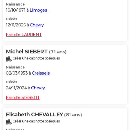
Naissance
City break
Voyage de noces
Climat
Destinations
Voyage nature
Forum
+
PHOTO
10/10/1971 à
Limoges
GUIDES D'ACHAT
Décès
12/11/2025 à
Chevry
BONS PLANS
Famille LAURENT
CARTE DE VOEUX
Michel SIEBERT
(71 ans)
Carte Bonne année
Carte Pâques
Carte de Noël
Carte Saint-Valentin
Carte d'anniversaire
DICTIONNAIRE
Créer une cagnotte obsèques
Biographies
Expressions
Dictionnaire
Citations
Proverbes
PROGRAMME TV
Naissance
02/03/1953 à
Creissels
COPAINS D'AVANT
Décès
24/11/2024 à
Chevry
Se connecter
Collèges
Universités
Service militaire
S'inscrire
Lycées
Primaires
Entreprises
Avis de recherche
AVIS DE DÉCÈS
Famille SIEBERT
FORUM
Lifestyle
Sport
Television
Cinema
Bricolage
Culture
Auto
Voyage
Elisabeth CHEVALLEY
(81 ans)
Créer une cagnotte obsèques