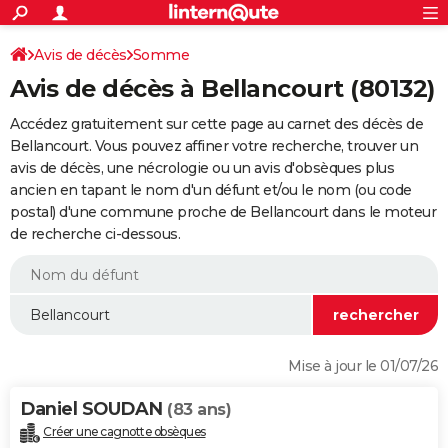
ACTUALITÉS
Connexion
S'inscrire
Avis de décès
Somme
Rechercher
Société
Education
Villes
Politique
Faits Divers
Monde
+
SPORT
Avis de décès à Bellancourt (80132)
Football
Cyclisme
Forum
Coupe du monde 2026
Tennis
Rugby
CULTURE
Accédez gratuitement sur cette page au carnet des décès de
TNT
Cinéma
Musique
Programme TV
Streaming
Sorties cinéma
+
Bellancourt. Vous pouvez affiner votre recherche, trouver un
FINANCE
avis de décès, une nécrologie ou un avis d'obsèques plus
Impôts
Immobilier
Banque
Crédit
Retraite
Epargne
Risques naturels par ville
Assurance
AUTO
ancien en tapant le nom d'un défunt et/ou le nom (ou code
postal) d'une commune proche de Bellancourt dans le moteur
Réserver un essai
Berlines
Forum auto
Essais
Citadines
SUV
+
HIGH-TECH
de recherche ci-dessous.
Meilleur smartphone
Ordinateurs
Guide high-tech
Mobiles
Internet
Jeux vidéo
+
BRICOLAGE
Aménagement intérieur
Cuisine
Jardinage
+
Forum
Extérieur
Salle de bains
Rangement
WEEK-END
Escapades
Expositions
Week-end nature
Guides de France
Patrimoine
Musées
+
LIFESTYLE
Mise à jour le 01/07/26
Bien-être
Mode
+
Art de vivre
Loisirs
Modes de vie
SANTE
Daniel SOUDAN
(83 ans)
Guide de la santé
Médicaments
+
Alimentation
Maladies
Sommeil
VOYAGE
Créer une cagnotte obsèques