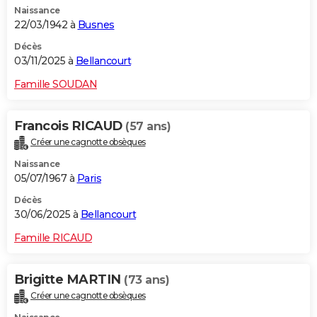
Naissance
City break
Voyage de noces
Climat
Destinations
Voyage nature
Forum
+
PHOTO
22/03/1942 à
Busnes
GUIDES D'ACHAT
Décès
03/11/2025 à
Bellancourt
BONS PLANS
Famille SOUDAN
CARTE DE VOEUX
Francois RICAUD
(57 ans)
Carte Bonne année
Carte Pâques
Carte de Noël
Carte Saint-Valentin
Carte d'anniversaire
DICTIONNAIRE
Créer une cagnotte obsèques
Biographies
Expressions
Dictionnaire
Citations
Proverbes
PROGRAMME TV
Naissance
05/07/1967 à
Paris
COPAINS D'AVANT
Décès
30/06/2025 à
Bellancourt
Se connecter
Collèges
Universités
Service militaire
S'inscrire
Lycées
Primaires
Entreprises
Avis de recherche
AVIS DE DÉCÈS
Famille RICAUD
FORUM
Lifestyle
Sport
Television
Cinema
Bricolage
Culture
Auto
Voyage
Brigitte MARTIN
(73 ans)
Créer une cagnotte obsèques