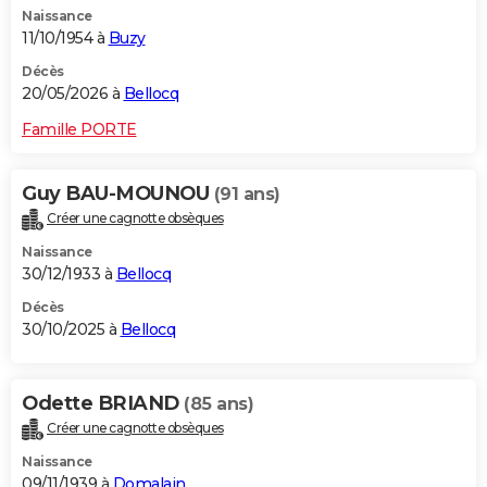
Naissance
City break
Voyage de noces
Climat
Destinations
Voyage nature
Forum
+
PHOTO
11/10/1954 à
Buzy
GUIDES D'ACHAT
Décès
20/05/2026 à
Bellocq
BONS PLANS
Famille PORTE
CARTE DE VOEUX
Guy BAU-MOUNOU
(91 ans)
Carte Bonne année
Carte Pâques
Carte de Noël
Carte Saint-Valentin
Carte d'anniversaire
DICTIONNAIRE
Créer une cagnotte obsèques
Biographies
Expressions
Dictionnaire
Citations
Proverbes
PROGRAMME TV
Naissance
30/12/1933 à
Bellocq
COPAINS D'AVANT
Décès
30/10/2025 à
Bellocq
Se connecter
Collèges
Universités
Service militaire
S'inscrire
Lycées
Primaires
Entreprises
Avis de recherche
AVIS DE DÉCÈS
FORUM
Odette BRIAND
(85 ans)
Lifestyle
Sport
Television
Cinema
Bricolage
Culture
Auto
Voyage
Créer une cagnotte obsèques
Naissance
09/11/1939 à
Domalain