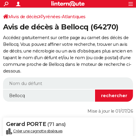
ACTUALITÉS
Connexion
S'inscrire
Avis de décès
Pyrénées-Atlantiques
Rechercher
Société
Education
Villes
Politique
Faits Divers
Monde
+
SPORT
Avis de décès à Bellocq (64270)
Football
Cyclisme
Forum
Coupe du monde 2026
Tennis
Rugby
CULTURE
Accédez gratuitement sur cette page au carnet des décès de
TNT
Cinéma
Musique
Programme TV
Streaming
Sorties cinéma
+
Bellocq. Vous pouvez affiner votre recherche, trouver un avis
FINANCE
de décès, une nécrologie ou un avis d'obsèques plus ancien en
Impôts
Immobilier
Banque
Crédit
Retraite
Epargne
Risques naturels par ville
Assurance
AUTO
tapant le nom d'un défunt et/ou le nom (ou code postal) d'une
commune proche de Bellocq dans le moteur de recherche ci-
Réserver un essai
Berlines
Forum auto
Essais
Citadines
SUV
+
HIGH-TECH
dessous.
Meilleur smartphone
Ordinateurs
Guide high-tech
Mobiles
Internet
Jeux vidéo
+
BRICOLAGE
Aménagement intérieur
Cuisine
Jardinage
+
Forum
Extérieur
Salle de bains
Rangement
WEEK-END
Escapades
Expositions
Week-end nature
Guides de France
Patrimoine
Musées
+
LIFESTYLE
Mise à jour le 01/07/26
Bien-être
Mode
+
Art de vivre
Loisirs
Modes de vie
SANTE
Gerard PORTE
(71 ans)
Guide de la santé
Médicaments
+
Alimentation
Maladies
Sommeil
VOYAGE
Créer une cagnotte obsèques