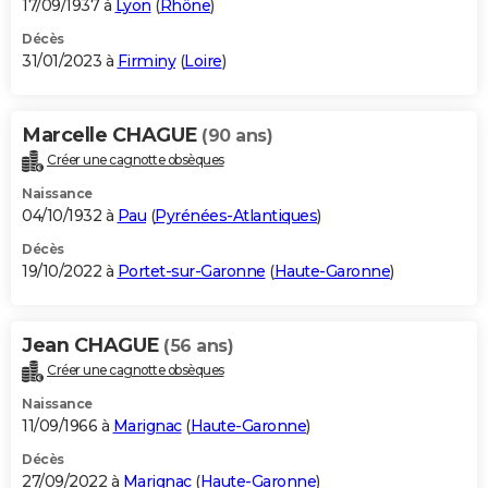
17/09/1937 à
Lyon
(
Rhône
)
Décès
31/01/2023 à
Firminy
(
Loire
)
Marcelle CHAGUE
(90 ans)
Créer une cagnotte obsèques
Naissance
04/10/1932 à
Pau
(
Pyrénées-Atlantiques
)
Décès
19/10/2022 à
Portet-sur-Garonne
(
Haute-Garonne
)
Jean CHAGUE
(56 ans)
Créer une cagnotte obsèques
Naissance
11/09/1966 à
Marignac
(
Haute-Garonne
)
Décès
27/09/2022 à
Marignac
(
Haute-Garonne
)