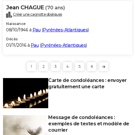
Jean CHAGUE
(70 ans)
Créer une cagnotte obsèques
Naissance
08/10/1946 à
Pau
(
Pyrénées-Atlantiques
)
Décès
01/11/2016 à
Pau
(
Pyrénées-Atlantiques
)
1
2
3
4
5
6
Carte de condoléances : envoyer
gratuitement une carte
Message de condoléances :
exemples de textes et modèle de
courrier