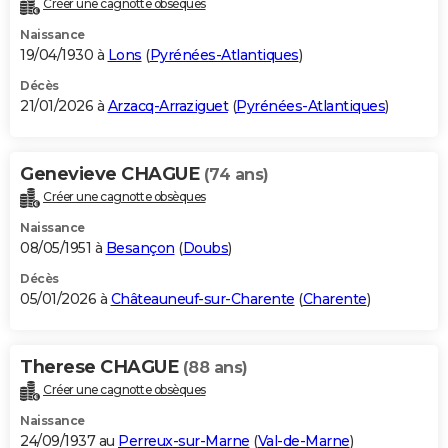
Créer une cagnotte obsèques
City break
Voyage de noces
Climat
Destinations
Voyage nature
Forum
+
PHOTO
Naissance
19/04/1930 à
Lons
(
Pyrénées-Atlantiques
)
GUIDES D'ACHAT
Décès
21/01/2026 à
Arzacq-Arraziguet
(
Pyrénées-Atlantiques
)
BONS PLANS
CARTE DE VOEUX
Genevieve CHAGUE
(74 ans)
Carte Bonne année
Carte Pâques
Carte de Noël
Carte Saint-Valentin
Carte d'anniversaire
DICTIONNAIRE
Créer une cagnotte obsèques
Biographies
Expressions
Dictionnaire
Citations
Proverbes
PROGRAMME TV
Naissance
08/05/1951 à
Besançon
(
Doubs
)
COPAINS D'AVANT
Décès
05/01/2026 à
Châteauneuf-sur-Charente
(
Charente
)
Se connecter
Collèges
Universités
Service militaire
S'inscrire
Lycées
Primaires
Entreprises
Avis de recherche
AVIS DE DÉCÈS
FORUM
Therese CHAGUE
(88 ans)
Lifestyle
Sport
Television
Cinema
Bricolage
Culture
Auto
Voyage
Créer une cagnotte obsèques
Naissance
24/09/1937 au
Perreux-sur-Marne
(
Val-de-Marne
)