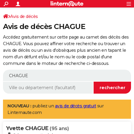
ACTUALITÉS
Connexion
S'inscrire
Avis de décès
Rechercher
Société
Education
Villes
Politique
Faits Divers
Monde
+
SPORT
Avis de décès CHAGUE
Football
Cyclisme
Forum
Coupe du monde 2026
Tennis
Rugby
CULTURE
Accédez gratuitement sur cette page au carnet des décès des
TNT
Cinéma
Musique
Programme TV
Streaming
Sorties cinéma
+
CHAGUE. Vous pouvez affiner votre recherche ou trouver un
FINANCE
avis de décès ou un avis d'obsèques plus ancien en tapant le
Impôts
Immobilier
Banque
Crédit
Retraite
Epargne
Risques naturels par ville
Assurance
AUTO
nom d'un défunt et/ou le nom ou le code postal d'une
commune dans le moteur de recherche ci-dessous.
Réserver un essai
Berlines
Forum auto
Essais
Citadines
SUV
+
HIGH-TECH
Meilleur smartphone
Ordinateurs
Guide high-tech
Mobiles
Internet
Jeux vidéo
+
BRICOLAGE
Aménagement intérieur
Cuisine
Jardinage
+
Forum
Extérieur
Salle de bains
Rangement
WEEK-END
Escapades
Expositions
Week-end nature
Guides de France
Patrimoine
Musées
+
LIFESTYLE
NOUVEAU :
publiez un
avis de décès gratuit
sur
Linternaute.com
Bien-être
Mode
+
Art de vivre
Loisirs
Modes de vie
SANTE
Yvette CHAGUE
Guide de la santé
Médicaments
+
Alimentation
Maladies
Sommeil
(95 ans)
VOYAGE