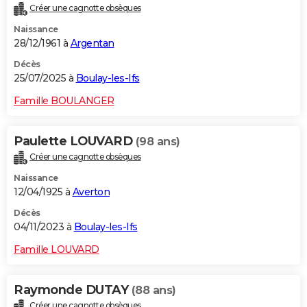
Créer une cagnotte obsèques
City break
Voyage de noces
Climat
Destinations
Voyage nature
Forum
+
PHOTO
Naissance
28/12/1961 à
Argentan
GUIDES D'ACHAT
Décès
BONS PLANS
25/07/2025 à
Boulay-les-Ifs
CARTE DE VOEUX
Famille BOULANGER
Carte Bonne année
Carte Pâques
Carte de Noël
Carte Saint-Valentin
Carte d'anniversaire
DICTIONNAIRE
Paulette LOUVARD
(98 ans)
Biographies
Expressions
Dictionnaire
Citations
Proverbes
PROGRAMME TV
Créer une cagnotte obsèques
Naissance
COPAINS D'AVANT
12/04/1925 à
Averton
Se connecter
Collèges
Universités
Service militaire
S'inscrire
Lycées
Primaires
Entreprises
Avis de recherche
AVIS DE DÉCÈS
Décès
04/11/2023 à
Boulay-les-Ifs
FORUM
Famille LOUVARD
Lifestyle
Sport
Television
Cinema
Bricolage
Culture
Auto
Voyage
Raymonde DUTAY
(88 ans)
Créer une cagnotte obsèques