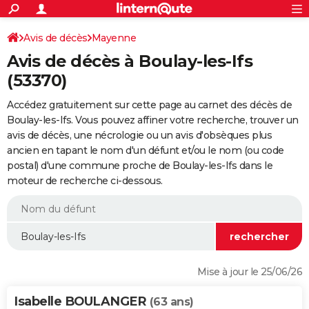
ACTUALITÉS
Connexion
S'inscrire
Avis de décès
Mayenne
Rechercher
Société
Education
Villes
Politique
Faits Divers
Monde
+
SPORT
Avis de décès à Boulay-les-Ifs
Football
Cyclisme
Forum
Coupe du monde 2026
Tennis
Rugby
CULTURE
(53370)
TNT
Cinéma
Musique
Programme TV
Streaming
Sorties cinéma
+
FINANCE
Accédez gratuitement sur cette page au carnet des décès de
Boulay-les-Ifs. Vous pouvez affiner votre recherche, trouver un
Impôts
Immobilier
Banque
Crédit
Retraite
Epargne
Risques naturels par ville
Assurance
AUTO
avis de décès, une nécrologie ou un avis d'obsèques plus
ancien en tapant le nom d'un défunt et/ou le nom (ou code
Réserver un essai
Berlines
Forum auto
Essais
Citadines
SUV
+
HIGH-TECH
postal) d'une commune proche de Boulay-les-Ifs dans le
moteur de recherche ci-dessous.
Meilleur smartphone
Ordinateurs
Guide high-tech
Mobiles
Internet
Jeux vidéo
+
BRICOLAGE
Aménagement intérieur
Cuisine
Jardinage
+
Forum
Extérieur
Salle de bains
Rangement
WEEK-END
Escapades
Expositions
Week-end nature
Guides de France
Patrimoine
Musées
+
LIFESTYLE
Bien-être
Mode
+
Art de vivre
Loisirs
Modes de vie
SANTE
Mise à jour le 25/06/26
Guide de la santé
Médicaments
+
Alimentation
Maladies
Sommeil
VOYAGE
Isabelle BOULANGER
(63 ans)