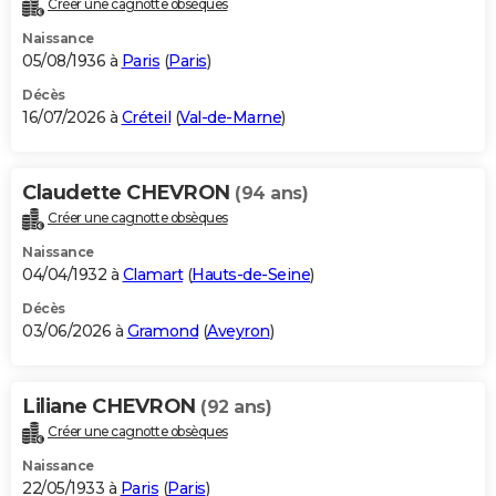
Créer une cagnotte obsèques
City break
Voyage de noces
Climat
Destinations
Voyage nature
Forum
+
PHOTO
Naissance
05/08/1936 à
Paris
(
Paris
)
GUIDES D'ACHAT
Décès
16/07/2026 à
Créteil
(
Val-de-Marne
)
BONS PLANS
CARTE DE VOEUX
Claudette CHEVRON
(94 ans)
Carte Bonne année
Carte Pâques
Carte de Noël
Carte Saint-Valentin
Carte d'anniversaire
DICTIONNAIRE
Créer une cagnotte obsèques
Biographies
Expressions
Dictionnaire
Citations
Proverbes
PROGRAMME TV
Naissance
04/04/1932 à
Clamart
(
Hauts-de-Seine
)
COPAINS D'AVANT
Décès
03/06/2026 à
Gramond
(
Aveyron
)
Se connecter
Collèges
Universités
Service militaire
S'inscrire
Lycées
Primaires
Entreprises
Avis de recherche
AVIS DE DÉCÈS
FORUM
Liliane CHEVRON
(92 ans)
Lifestyle
Sport
Television
Cinema
Bricolage
Culture
Auto
Voyage
Créer une cagnotte obsèques
Naissance
22/05/1933 à
Paris
(
Paris
)