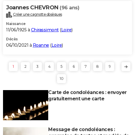
Joannes CHEVRON
(96 ans)
Créer une cagnotte obsèques
Naissance
11/06/1925 à
Chirassimont
(
Loire
)
Décès
06/10/2021 à
Roanne
(
Loire
)
1
2
3
4
5
6
7
8
9
10
Carte de condoléances : envoyer
gratuitement une carte
Message de condoléances :