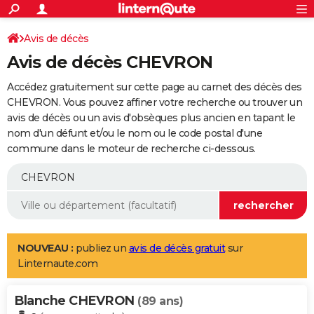
ACTUALITÉS
Connexion
S'inscrire
Avis de décès
Rechercher
Société
Education
Villes
Politique
Faits Divers
Monde
+
SPORT
Avis de décès CHEVRON
Football
Cyclisme
Forum
Coupe du monde 2026
Tennis
Rugby
CULTURE
Accédez gratuitement sur cette page au carnet des décès des
TNT
Cinéma
Musique
Programme TV
Streaming
Sorties cinéma
+
CHEVRON. Vous pouvez affiner votre recherche ou trouver un
FINANCE
avis de décès ou un avis d'obsèques plus ancien en tapant le
Impôts
Immobilier
Banque
Crédit
Retraite
Epargne
Risques naturels par ville
Assurance
AUTO
nom d'un défunt et/ou le nom ou le code postal d'une
commune dans le moteur de recherche ci-dessous.
Réserver un essai
Berlines
Forum auto
Essais
Citadines
SUV
+
HIGH-TECH
Meilleur smartphone
Ordinateurs
Guide high-tech
Mobiles
Internet
Jeux vidéo
+
BRICOLAGE
Aménagement intérieur
Cuisine
Jardinage
+
Forum
Extérieur
Salle de bains
Rangement
WEEK-END
Escapades
Expositions
Week-end nature
Guides de France
Patrimoine
Musées
+
LIFESTYLE
NOUVEAU :
publiez un
avis de décès gratuit
sur
Linternaute.com
Bien-être
Mode
+
Art de vivre
Loisirs
Modes de vie
SANTE
Blanche CHEVRON
Guide de la santé
Médicaments
+
Alimentation
Maladies
Sommeil
(89 ans)
VOYAGE