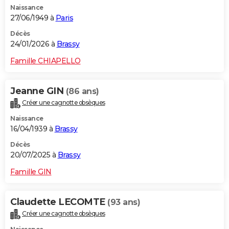
Naissance
City break
Voyage de noces
Climat
Destinations
Voyage nature
Forum
+
PHOTO
27/06/1949 à
Paris
GUIDES D'ACHAT
Décès
24/01/2026 à
Brassy
BONS PLANS
Famille CHIAPELLO
CARTE DE VOEUX
Jeanne GIN
(86 ans)
Carte Bonne année
Carte Pâques
Carte de Noël
Carte Saint-Valentin
Carte d'anniversaire
DICTIONNAIRE
Créer une cagnotte obsèques
Biographies
Expressions
Dictionnaire
Citations
Proverbes
PROGRAMME TV
Naissance
16/04/1939 à
Brassy
COPAINS D'AVANT
Décès
20/07/2025 à
Brassy
Se connecter
Collèges
Universités
Service militaire
S'inscrire
Lycées
Primaires
Entreprises
Avis de recherche
AVIS DE DÉCÈS
Famille GIN
FORUM
Lifestyle
Sport
Television
Cinema
Bricolage
Culture
Auto
Voyage
Claudette LECOMTE
(93 ans)
Créer une cagnotte obsèques