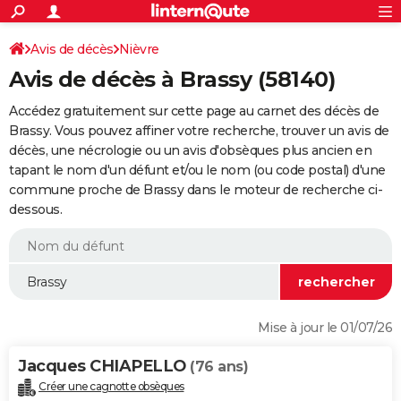
ACTUALITÉS
Connexion
S'inscrire
Avis de décès
Nièvre
Rechercher
Société
Education
Villes
Politique
Faits Divers
Monde
+
SPORT
Avis de décès à Brassy (58140)
Football
Cyclisme
Forum
Coupe du monde 2026
Tennis
Rugby
CULTURE
Accédez gratuitement sur cette page au carnet des décès de
TNT
Cinéma
Musique
Programme TV
Streaming
Sorties cinéma
+
Brassy. Vous pouvez affiner votre recherche, trouver un avis de
FINANCE
décès, une nécrologie ou un avis d'obsèques plus ancien en
Impôts
Immobilier
Banque
Crédit
Retraite
Epargne
Risques naturels par ville
Assurance
AUTO
tapant le nom d'un défunt et/ou le nom (ou code postal) d'une
commune proche de Brassy dans le moteur de recherche ci-
Réserver un essai
Berlines
Forum auto
Essais
Citadines
SUV
+
HIGH-TECH
dessous.
Meilleur smartphone
Ordinateurs
Guide high-tech
Mobiles
Internet
Jeux vidéo
+
BRICOLAGE
Aménagement intérieur
Cuisine
Jardinage
+
Forum
Extérieur
Salle de bains
Rangement
WEEK-END
Escapades
Expositions
Week-end nature
Guides de France
Patrimoine
Musées
+
LIFESTYLE
Mise à jour le 01/07/26
Bien-être
Mode
+
Art de vivre
Loisirs
Modes de vie
SANTE
Jacques CHIAPELLO
(76 ans)
Guide de la santé
Médicaments
+
Alimentation
Maladies
Sommeil
VOYAGE
Créer une cagnotte obsèques