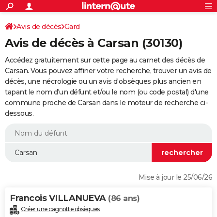
ACTUALITÉS
Connexion
S'inscrire
Avis de décès
Gard
Rechercher
Société
Education
Villes
Politique
Faits Divers
Monde
+
SPORT
Avis de décès à Carsan (30130)
Football
Cyclisme
Forum
Coupe du monde 2026
Tennis
Rugby
CULTURE
Accédez gratuitement sur cette page au carnet des décès de
TNT
Cinéma
Musique
Programme TV
Streaming
Sorties cinéma
+
Carsan. Vous pouvez affiner votre recherche, trouver un avis de
FINANCE
décès, une nécrologie ou un avis d'obsèques plus ancien en
Impôts
Immobilier
Banque
Crédit
Retraite
Epargne
Risques naturels par ville
Assurance
AUTO
tapant le nom d'un défunt et/ou le nom (ou code postal) d'une
commune proche de Carsan dans le moteur de recherche ci-
Réserver un essai
Berlines
Forum auto
Essais
Citadines
SUV
+
HIGH-TECH
dessous.
Meilleur smartphone
Ordinateurs
Guide high-tech
Mobiles
Internet
Jeux vidéo
+
BRICOLAGE
Aménagement intérieur
Cuisine
Jardinage
+
Forum
Extérieur
Salle de bains
Rangement
WEEK-END
Escapades
Expositions
Week-end nature
Guides de France
Patrimoine
Musées
+
LIFESTYLE
Mise à jour le 25/06/26
Bien-être
Mode
+
Art de vivre
Loisirs
Modes de vie
SANTE
Francois VILLANUEVA
(86 ans)
Guide de la santé
Médicaments
+
Alimentation
Maladies
Sommeil
VOYAGE
Créer une cagnotte obsèques