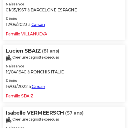
Naissance
City break
Voyage de noces
Climat
Destinations
Voyage nature
Forum
+
PHOTO
01/05/1937 à BARCELONE ESPAGNE
GUIDES D'ACHAT
Décès
12/05/2023 à
Carsan
BONS PLANS
Famille VILLANUEVA
CARTE DE VOEUX
Lucien SBAIZ
(81 ans)
Carte Bonne année
Carte Pâques
Carte de Noël
Carte Saint-Valentin
Carte d'anniversaire
DICTIONNAIRE
Créer une cagnotte obsèques
Biographies
Expressions
Dictionnaire
Citations
Proverbes
PROGRAMME TV
Naissance
15/04/1940 à RONCHIS ITALIE
COPAINS D'AVANT
Décès
16/03/2022 à
Carsan
Se connecter
Collèges
Universités
Service militaire
S'inscrire
Lycées
Primaires
Entreprises
Avis de recherche
AVIS DE DÉCÈS
Famille SBAIZ
FORUM
Lifestyle
Sport
Television
Cinema
Bricolage
Culture
Auto
Voyage
Isabelle VERMEERSCH
(57 ans)
Créer une cagnotte obsèques