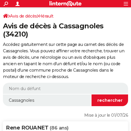
ACTUALITÉS
Connexion
S'inscrire
Avis de décès
Hérault
Rechercher
Société
Education
Villes
Politique
Faits Divers
Monde
+
SPORT
Avis de décès à Cassagnoles
Football
Cyclisme
Forum
Coupe du monde 2026
Tennis
Rugby
CULTURE
(34210)
TNT
Cinéma
Musique
Programme TV
Streaming
Sorties cinéma
+
FINANCE
Accédez gratuitement sur cette page au carnet des décès de
Cassagnoles. Vous pouvez affiner votre recherche, trouver un
Impôts
Immobilier
Banque
Crédit
Retraite
Epargne
Risques naturels par ville
Assurance
AUTO
avis de décès, une nécrologie ou un avis d'obsèques plus
ancien en tapant le nom d'un défunt et/ou le nom (ou code
Réserver un essai
Berlines
Forum auto
Essais
Citadines
SUV
+
HIGH-TECH
postal) d'une commune proche de Cassagnoles dans le
moteur de recherche ci-dessous.
Meilleur smartphone
Ordinateurs
Guide high-tech
Mobiles
Internet
Jeux vidéo
+
BRICOLAGE
Aménagement intérieur
Cuisine
Jardinage
+
Forum
Extérieur
Salle de bains
Rangement
WEEK-END
Escapades
Expositions
Week-end nature
Guides de France
Patrimoine
Musées
+
LIFESTYLE
Bien-être
Mode
+
Art de vivre
Loisirs
Modes de vie
SANTE
Mise à jour le 01/07/26
Guide de la santé
Médicaments
+
Alimentation
Maladies
Sommeil
VOYAGE
Rene ROUANET
(86 ans)