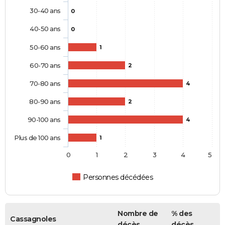
30-40 ans
0
40-50 ans
0
50-60 ans
1
60-70 ans
2
70-80 ans
4
80-90 ans
2
90-100 ans
4
Plus de 100 ans
1
0
1
2
3
4
5
Personnes décédées
Nombre de
% des
Cassagnoles
décès
décès