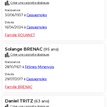
Créer une cagnotte obsèques
City break
Voyage de noces
Climat
Destinations
Voyage nature
Forum
+
PHOTO
Naissance
30/06/1937 à
Cassagnoles
GUIDES D'ACHAT
Décès
BONS PLANS
16/04/2024 à
Cassagnoles
CARTE DE VOEUX
Famille ROUANET
Carte Bonne année
Carte Pâques
Carte de Noël
Carte Saint-Valentin
Carte d'anniversaire
DICTIONNAIRE
Solange BRENAC
(95 ans)
Biographies
Expressions
Dictionnaire
Citations
Proverbes
PROGRAMME TV
Créer une cagnotte obsèques
Naissance
COPAINS D'AVANT
28/10/1921 à
Félines-Minervois
Se connecter
Collèges
Universités
Service militaire
S'inscrire
Lycées
Primaires
Entreprises
Avis de recherche
AVIS DE DÉCÈS
Décès
29/07/2017 à
Cassagnoles
FORUM
Famille BRENAC
Lifestyle
Sport
Television
Cinema
Bricolage
Culture
Auto
Voyage
Daniel TRITZ
(63 ans)
Créer une cagnotte obsèques