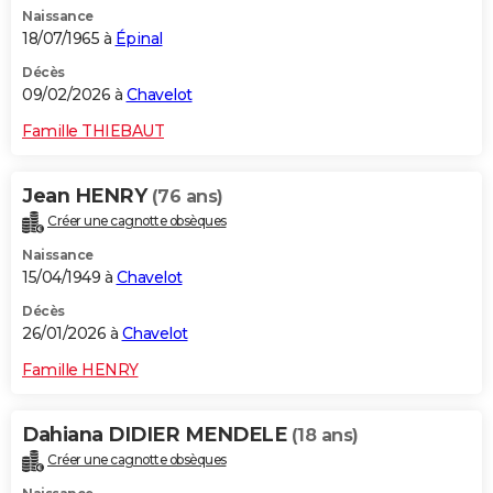
Naissance
City break
Voyage de noces
Climat
Destinations
Voyage nature
Forum
+
PHOTO
18/07/1965 à
Épinal
GUIDES D'ACHAT
Décès
09/02/2026 à
Chavelot
BONS PLANS
Famille THIEBAUT
CARTE DE VOEUX
Jean HENRY
(76 ans)
Carte Bonne année
Carte Pâques
Carte de Noël
Carte Saint-Valentin
Carte d'anniversaire
DICTIONNAIRE
Créer une cagnotte obsèques
Biographies
Expressions
Dictionnaire
Citations
Proverbes
PROGRAMME TV
Naissance
15/04/1949 à
Chavelot
COPAINS D'AVANT
Décès
26/01/2026 à
Chavelot
Se connecter
Collèges
Universités
Service militaire
S'inscrire
Lycées
Primaires
Entreprises
Avis de recherche
AVIS DE DÉCÈS
Famille HENRY
FORUM
Lifestyle
Sport
Television
Cinema
Bricolage
Culture
Auto
Voyage
Dahiana DIDIER MENDELE
(18 ans)
Créer une cagnotte obsèques