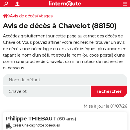
ACTUALITÉS
Connexion
S'inscrire
Avis de décès
Vosges
Rechercher
Société
Education
Villes
Politique
Faits Divers
Monde
+
SPORT
Avis de décès à Chavelot (88150)
Football
Cyclisme
Forum
Coupe du monde 2026
Tennis
Rugby
CULTURE
Accédez gratuitement sur cette page au carnet des décès de
TNT
Cinéma
Musique
Programme TV
Streaming
Sorties cinéma
+
Chavelot. Vous pouvez affiner votre recherche, trouver un avis
FINANCE
de décès, une nécrologie ou un avis d'obsèques plus ancien en
Impôts
Immobilier
Banque
Crédit
Retraite
Epargne
Risques naturels par ville
Assurance
AUTO
tapant le nom d'un défunt et/ou le nom (ou code postal) d'une
commune proche de Chavelot dans le moteur de recherche
Réserver un essai
Berlines
Forum auto
Essais
Citadines
SUV
+
HIGH-TECH
ci-dessous.
Meilleur smartphone
Ordinateurs
Guide high-tech
Mobiles
Internet
Jeux vidéo
+
BRICOLAGE
Aménagement intérieur
Cuisine
Jardinage
+
Forum
Extérieur
Salle de bains
Rangement
WEEK-END
Escapades
Expositions
Week-end nature
Guides de France
Patrimoine
Musées
+
LIFESTYLE
Mise à jour le 01/07/26
Bien-être
Mode
+
Art de vivre
Loisirs
Modes de vie
SANTE
Philippe THIEBAUT
(60 ans)
Guide de la santé
Médicaments
+
Alimentation
Maladies
Sommeil
VOYAGE
Créer une cagnotte obsèques