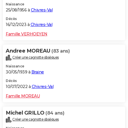
Naissance
City break
Voyage de noces
Climat
Destinations
Voyage nature
Forum
+
PHOTO
25/08/1956 à
Chivres-Val
GUIDES D'ACHAT
Décès
16/12/2023 à
Chivres-Val
BONS PLANS
Famille VERHOEYEN
CARTE DE VOEUX
Andree MOREAU
(83 ans)
Carte Bonne année
Carte Pâques
Carte de Noël
Carte Saint-Valentin
Carte d'anniversaire
DICTIONNAIRE
Créer une cagnotte obsèques
Biographies
Expressions
Dictionnaire
Citations
Proverbes
PROGRAMME TV
Naissance
30/05/1939 à
Braine
COPAINS D'AVANT
Décès
10/07/2022 à
Chivres-Val
Se connecter
Collèges
Universités
Service militaire
S'inscrire
Lycées
Primaires
Entreprises
Avis de recherche
AVIS DE DÉCÈS
Famille MOREAU
FORUM
Lifestyle
Sport
Television
Cinema
Bricolage
Culture
Auto
Voyage
Michel GRILLO
(84 ans)
Créer une cagnotte obsèques