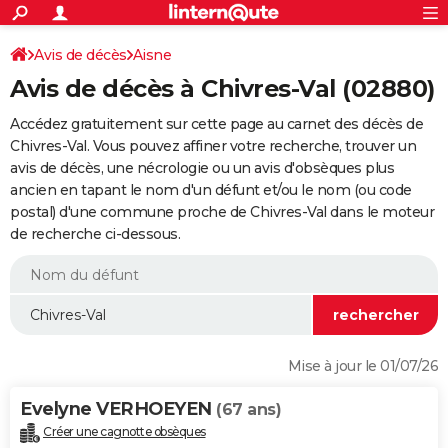
ACTUALITÉS
Connexion
S'inscrire
Avis de décès
Aisne
Rechercher
Société
Education
Villes
Politique
Faits Divers
Monde
+
SPORT
Avis de décès à Chivres-Val (02880)
Football
Cyclisme
Forum
Coupe du monde 2026
Tennis
Rugby
CULTURE
Accédez gratuitement sur cette page au carnet des décès de
TNT
Cinéma
Musique
Programme TV
Streaming
Sorties cinéma
+
Chivres-Val. Vous pouvez affiner votre recherche, trouver un
FINANCE
avis de décès, une nécrologie ou un avis d'obsèques plus
Impôts
Immobilier
Banque
Crédit
Retraite
Epargne
Risques naturels par ville
Assurance
AUTO
ancien en tapant le nom d'un défunt et/ou le nom (ou code
postal) d'une commune proche de Chivres-Val dans le moteur
Réserver un essai
Berlines
Forum auto
Essais
Citadines
SUV
+
HIGH-TECH
de recherche ci-dessous.
Meilleur smartphone
Ordinateurs
Guide high-tech
Mobiles
Internet
Jeux vidéo
+
BRICOLAGE
Aménagement intérieur
Cuisine
Jardinage
+
Forum
Extérieur
Salle de bains
Rangement
WEEK-END
Escapades
Expositions
Week-end nature
Guides de France
Patrimoine
Musées
+
LIFESTYLE
Mise à jour le 01/07/26
Bien-être
Mode
+
Art de vivre
Loisirs
Modes de vie
SANTE
Evelyne VERHOEYEN
(67 ans)
Guide de la santé
Médicaments
+
Alimentation
Maladies
Sommeil
VOYAGE
Créer une cagnotte obsèques