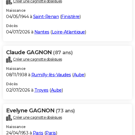
Créer une cagnotte obsèques
City break
Voyage de noces
Climat
Destinations
Voyage nature
Forum
+
PHOTO
Naissance
04/05/1944 à
Saint-Renan
(
Finistère
)
GUIDES D'ACHAT
Décès
04/07/2026 à
Nantes
(
Loire-Atlantique
)
BONS PLANS
CARTE DE VOEUX
Claude GAGNON
(87 ans)
Carte Bonne année
Carte Pâques
Carte de Noël
Carte Saint-Valentin
Carte d'anniversaire
DICTIONNAIRE
Créer une cagnotte obsèques
Biographies
Expressions
Dictionnaire
Citations
Proverbes
PROGRAMME TV
Naissance
08/11/1938 à
Rumilly-lès-Vaudes
(
Aube
)
COPAINS D'AVANT
Décès
02/07/2026 à
Troyes
(
Aube
)
Se connecter
Collèges
Universités
Service militaire
S'inscrire
Lycées
Primaires
Entreprises
Avis de recherche
AVIS DE DÉCÈS
FORUM
Evelyne GAGNON
(73 ans)
Lifestyle
Sport
Television
Cinema
Bricolage
Culture
Auto
Voyage
Créer une cagnotte obsèques
Naissance
24/04/1953 à
Paris
(
Paris
)