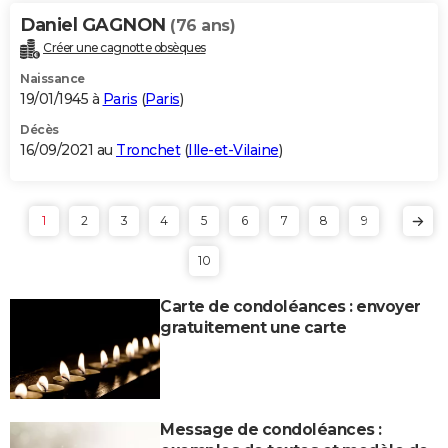
Daniel GAGNON
(76 ans)
Créer une cagnotte obsèques
Naissance
19/01/1945 à
Paris
(
Paris
)
Décès
16/09/2021 au
Tronchet
(
Ille-et-Vilaine
)
1
2
3
4
5
6
7
8
9
10
Carte de condoléances : envoyer
gratuitement une carte
Message de condoléances :