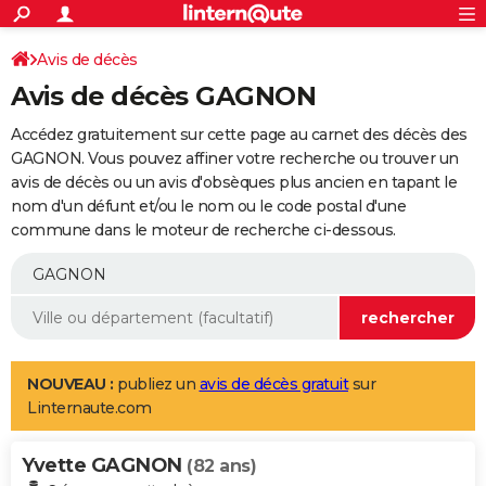
ACTUALITÉS
Connexion
S'inscrire
Avis de décès
Rechercher
Société
Education
Villes
Politique
Faits Divers
Monde
+
SPORT
Avis de décès GAGNON
Football
Cyclisme
Forum
Coupe du monde 2026
Tennis
Rugby
CULTURE
Accédez gratuitement sur cette page au carnet des décès des
TNT
Cinéma
Musique
Programme TV
Streaming
Sorties cinéma
+
GAGNON. Vous pouvez affiner votre recherche ou trouver un
FINANCE
avis de décès ou un avis d'obsèques plus ancien en tapant le
Impôts
Immobilier
Banque
Crédit
Retraite
Epargne
Risques naturels par ville
Assurance
AUTO
nom d'un défunt et/ou le nom ou le code postal d'une
commune dans le moteur de recherche ci-dessous.
Réserver un essai
Berlines
Forum auto
Essais
Citadines
SUV
+
HIGH-TECH
Meilleur smartphone
Ordinateurs
Guide high-tech
Mobiles
Internet
Jeux vidéo
+
BRICOLAGE
Aménagement intérieur
Cuisine
Jardinage
+
Forum
Extérieur
Salle de bains
Rangement
WEEK-END
Escapades
Expositions
Week-end nature
Guides de France
Patrimoine
Musées
+
LIFESTYLE
NOUVEAU :
publiez un
avis de décès gratuit
sur
Linternaute.com
Bien-être
Mode
+
Art de vivre
Loisirs
Modes de vie
SANTE
Yvette GAGNON
Guide de la santé
Médicaments
+
Alimentation
Maladies
Sommeil
(82 ans)
VOYAGE