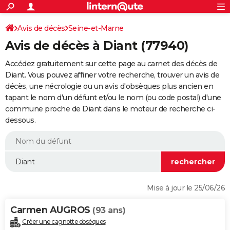
ACTUALITÉS
Connexion
S'inscrire
Avis de décès
Seine-et-Marne
Rechercher
Société
Education
Villes
Politique
Faits Divers
Monde
+
SPORT
Avis de décès à Diant (77940)
Football
Cyclisme
Forum
Coupe du monde 2026
Tennis
Rugby
CULTURE
Accédez gratuitement sur cette page au carnet des décès de
TNT
Cinéma
Musique
Programme TV
Streaming
Sorties cinéma
+
Diant. Vous pouvez affiner votre recherche, trouver un avis de
FINANCE
décès, une nécrologie ou un avis d'obsèques plus ancien en
Impôts
Immobilier
Banque
Crédit
Retraite
Epargne
Risques naturels par ville
Assurance
AUTO
tapant le nom d'un défunt et/ou le nom (ou code postal) d'une
commune proche de Diant dans le moteur de recherche ci-
Réserver un essai
Berlines
Forum auto
Essais
Citadines
SUV
+
HIGH-TECH
dessous.
Meilleur smartphone
Ordinateurs
Guide high-tech
Mobiles
Internet
Jeux vidéo
+
BRICOLAGE
Aménagement intérieur
Cuisine
Jardinage
+
Forum
Extérieur
Salle de bains
Rangement
WEEK-END
Escapades
Expositions
Week-end nature
Guides de France
Patrimoine
Musées
+
LIFESTYLE
Mise à jour le 25/06/26
Bien-être
Mode
+
Art de vivre
Loisirs
Modes de vie
SANTE
Carmen AUGROS
(93 ans)
Guide de la santé
Médicaments
+
Alimentation
Maladies
Sommeil
VOYAGE
Créer une cagnotte obsèques