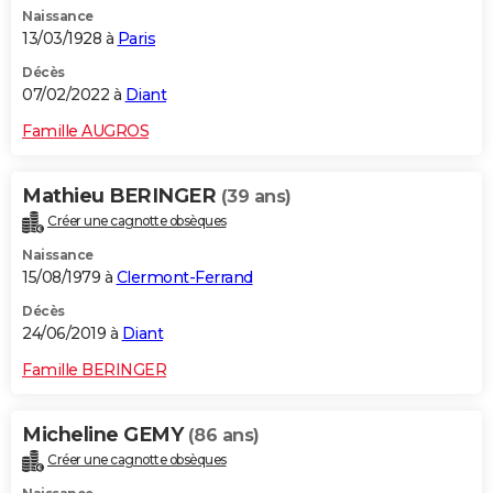
Naissance
City break
Voyage de noces
Climat
Destinations
Voyage nature
Forum
+
PHOTO
13/03/1928 à
Paris
GUIDES D'ACHAT
Décès
07/02/2022 à
Diant
BONS PLANS
Famille AUGROS
CARTE DE VOEUX
Mathieu BERINGER
(39 ans)
Carte Bonne année
Carte Pâques
Carte de Noël
Carte Saint-Valentin
Carte d'anniversaire
DICTIONNAIRE
Créer une cagnotte obsèques
Biographies
Expressions
Dictionnaire
Citations
Proverbes
PROGRAMME TV
Naissance
15/08/1979 à
Clermont-Ferrand
COPAINS D'AVANT
Décès
24/06/2019 à
Diant
Se connecter
Collèges
Universités
Service militaire
S'inscrire
Lycées
Primaires
Entreprises
Avis de recherche
AVIS DE DÉCÈS
Famille BERINGER
FORUM
Lifestyle
Sport
Television
Cinema
Bricolage
Culture
Auto
Voyage
Micheline GEMY
(86 ans)
Créer une cagnotte obsèques