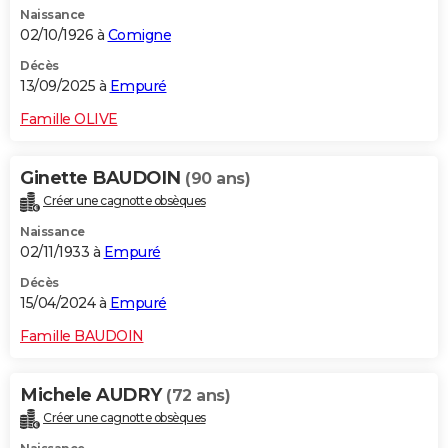
Naissance
City break
Voyage de noces
Climat
Destinations
Voyage nature
Forum
+
PHOTO
02/10/1926 à
Comigne
GUIDES D'ACHAT
Décès
13/09/2025 à
Empuré
BONS PLANS
Famille OLIVE
CARTE DE VOEUX
Ginette BAUDOIN
(90 ans)
Carte Bonne année
Carte Pâques
Carte de Noël
Carte Saint-Valentin
Carte d'anniversaire
DICTIONNAIRE
Créer une cagnotte obsèques
Biographies
Expressions
Dictionnaire
Citations
Proverbes
PROGRAMME TV
Naissance
02/11/1933 à
Empuré
COPAINS D'AVANT
Décès
15/04/2024 à
Empuré
Se connecter
Collèges
Universités
Service militaire
S'inscrire
Lycées
Primaires
Entreprises
Avis de recherche
AVIS DE DÉCÈS
Famille BAUDOIN
FORUM
Lifestyle
Sport
Television
Cinema
Bricolage
Culture
Auto
Voyage
Michele AUDRY
(72 ans)
Créer une cagnotte obsèques