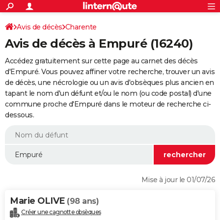
ACTUALITÉS
Connexion
S'inscrire
Avis de décès
Charente
Rechercher
Société
Education
Villes
Politique
Faits Divers
Monde
+
SPORT
Avis de décès à Empuré (16240)
Football
Cyclisme
Forum
Coupe du monde 2026
Tennis
Rugby
CULTURE
Accédez gratuitement sur cette page au carnet des décès
TNT
Cinéma
Musique
Programme TV
Streaming
Sorties cinéma
+
d'Empuré. Vous pouvez affiner votre recherche, trouver un avis
FINANCE
de décès, une nécrologie ou un avis d'obsèques plus ancien en
Impôts
Immobilier
Banque
Crédit
Retraite
Epargne
Risques naturels par ville
Assurance
AUTO
tapant le nom d'un défunt et/ou le nom (ou code postal) d'une
commune proche d'Empuré dans le moteur de recherche ci-
Réserver un essai
Berlines
Forum auto
Essais
Citadines
SUV
+
HIGH-TECH
dessous.
Meilleur smartphone
Ordinateurs
Guide high-tech
Mobiles
Internet
Jeux vidéo
+
BRICOLAGE
Aménagement intérieur
Cuisine
Jardinage
+
Forum
Extérieur
Salle de bains
Rangement
WEEK-END
Escapades
Expositions
Week-end nature
Guides de France
Patrimoine
Musées
+
LIFESTYLE
Mise à jour le 01/07/26
Bien-être
Mode
+
Art de vivre
Loisirs
Modes de vie
SANTE
Marie OLIVE
(98 ans)
Guide de la santé
Médicaments
+
Alimentation
Maladies
Sommeil
VOYAGE
Créer une cagnotte obsèques