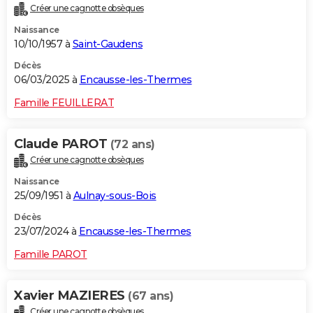
Créer une cagnotte obsèques
City break
Voyage de noces
Climat
Destinations
Voyage nature
Forum
+
PHOTO
Naissance
10/10/1957 à
Saint-Gaudens
GUIDES D'ACHAT
Décès
BONS PLANS
06/03/2025 à
Encausse-les-Thermes
CARTE DE VOEUX
Famille FEUILLERAT
Carte Bonne année
Carte Pâques
Carte de Noël
Carte Saint-Valentin
Carte d'anniversaire
DICTIONNAIRE
Claude PAROT
(72 ans)
Biographies
Expressions
Dictionnaire
Citations
Proverbes
PROGRAMME TV
Créer une cagnotte obsèques
Naissance
COPAINS D'AVANT
25/09/1951 à
Aulnay-sous-Bois
Se connecter
Collèges
Universités
Service militaire
S'inscrire
Lycées
Primaires
Entreprises
Avis de recherche
AVIS DE DÉCÈS
Décès
23/07/2024 à
Encausse-les-Thermes
FORUM
Famille PAROT
Lifestyle
Sport
Television
Cinema
Bricolage
Culture
Auto
Voyage
Xavier MAZIERES
(67 ans)
Créer une cagnotte obsèques