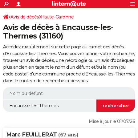
ACTUALITÉS
Connexion
S'inscrire
Avis de décès
Haute-Garonne
Rechercher
Société
Education
Villes
Politique
Faits Divers
Monde
+
SPORT
Avis de décès à Encausse-les-
Football
Cyclisme
Forum
Coupe du monde 2026
Tennis
Rugby
CULTURE
Thermes (31160)
TNT
Cinéma
Musique
Programme TV
Streaming
Sorties cinéma
+
FINANCE
Accédez gratuitement sur cette page au carnet des décès
d'Encausse-les-Thermes. Vous pouvez affiner votre recherche,
Impôts
Immobilier
Banque
Crédit
Retraite
Epargne
Risques naturels par ville
Assurance
AUTO
trouver un avis de décès, une nécrologie ou un avis d'obsèques
plus ancien en tapant le nom d'un défunt et/ou le nom (ou
Réserver un essai
Berlines
Forum auto
Essais
Citadines
SUV
+
HIGH-TECH
code postal) d'une commune proche d'Encausse-les-Thermes
dans le moteur de recherche ci-dessous.
Meilleur smartphone
Ordinateurs
Guide high-tech
Mobiles
Internet
Jeux vidéo
+
BRICOLAGE
Aménagement intérieur
Cuisine
Jardinage
+
Forum
Extérieur
Salle de bains
Rangement
WEEK-END
Escapades
Expositions
Week-end nature
Guides de France
Patrimoine
Musées
+
LIFESTYLE
Bien-être
Mode
+
Art de vivre
Loisirs
Modes de vie
SANTE
Mise à jour le 01/07/26
Guide de la santé
Médicaments
+
Alimentation
Maladies
Sommeil
VOYAGE
Marc FEUILLERAT
(67 ans)