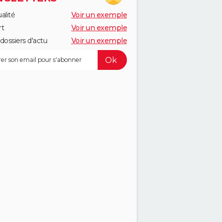
alité
Voir un exemple
rt
Voir un exemple
dossiers d'actu
Voir un exemple