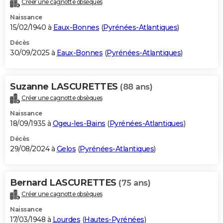
Créer une cagnotte obsèques
City break
Voyage de noces
Climat
Destinations
Voyage nature
Forum
+
PHOTO
Naissance
15/02/1940 à
Eaux-Bonnes
(
Pyrénées-Atlantiques
)
GUIDES D'ACHAT
Décès
30/09/2025 à
Eaux-Bonnes
(
Pyrénées-Atlantiques
)
BONS PLANS
CARTE DE VOEUX
Suzanne LASCURETTES
(88 ans)
Carte Bonne année
Carte Pâques
Carte de Noël
Carte Saint-Valentin
Carte d'anniversaire
DICTIONNAIRE
Créer une cagnotte obsèques
Biographies
Expressions
Dictionnaire
Citations
Proverbes
PROGRAMME TV
Naissance
18/09/1935 à
Ogeu-les-Bains
(
Pyrénées-Atlantiques
)
COPAINS D'AVANT
Décès
29/08/2024 à
Gelos
(
Pyrénées-Atlantiques
)
Se connecter
Collèges
Universités
Service militaire
S'inscrire
Lycées
Primaires
Entreprises
Avis de recherche
AVIS DE DÉCÈS
FORUM
Bernard LASCURETTES
(75 ans)
Lifestyle
Sport
Television
Cinema
Bricolage
Culture
Auto
Voyage
Créer une cagnotte obsèques
Naissance
17/03/1948 à
Lourdes
(
Hautes-Pyrénées
)