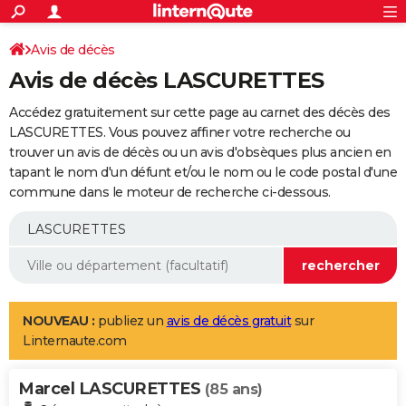
ACTUALITÉS
Connexion
S'inscrire
Avis de décès
Rechercher
Société
Education
Villes
Politique
Faits Divers
Monde
+
SPORT
Avis de décès LASCURETTES
Football
Cyclisme
Forum
Coupe du monde 2026
Tennis
Rugby
CULTURE
Accédez gratuitement sur cette page au carnet des décès des
TNT
Cinéma
Musique
Programme TV
Streaming
Sorties cinéma
+
LASCURETTES. Vous pouvez affiner votre recherche ou
FINANCE
trouver un avis de décès ou un avis d'obsèques plus ancien en
Impôts
Immobilier
Banque
Crédit
Retraite
Epargne
Risques naturels par ville
Assurance
AUTO
tapant le nom d'un défunt et/ou le nom ou le code postal d'une
commune dans le moteur de recherche ci-dessous.
Réserver un essai
Berlines
Forum auto
Essais
Citadines
SUV
+
HIGH-TECH
Meilleur smartphone
Ordinateurs
Guide high-tech
Mobiles
Internet
Jeux vidéo
+
BRICOLAGE
Aménagement intérieur
Cuisine
Jardinage
+
Forum
Extérieur
Salle de bains
Rangement
WEEK-END
Escapades
Expositions
Week-end nature
Guides de France
Patrimoine
Musées
+
LIFESTYLE
NOUVEAU :
publiez un
avis de décès gratuit
sur
Linternaute.com
Bien-être
Mode
+
Art de vivre
Loisirs
Modes de vie
SANTE
Marcel LASCURETTES
Guide de la santé
Médicaments
+
Alimentation
Maladies
Sommeil
(85 ans)
VOYAGE