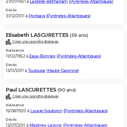
27/07/1931 à
Lestelle-Bétharram
(
Pyrénées-Atlantiques
)
Décès
31/12/2011 à
Pontacq
(
Pyrénées-Atlantiques
)
Elisabeth LASCURETTES
(59 ans)
Créer une cagnotte obsèques
Naissance
11/02/1952 à
Eaux-Bonnes
(
Pyrénées-Atlantiques
)
Décès
13/11/2011 à
Toulouse
(
Haute-Garonne
)
Paul LASCURETTES
(90 ans)
Créer une cagnotte obsèques
Naissance
15/08/1920 à
Louvie-Soubiron
(
Pyrénées-Atlantiques
)
Décès
13/07/2011 à
Mazères-Lezons
(
Pyrénées-Atlantiques
)