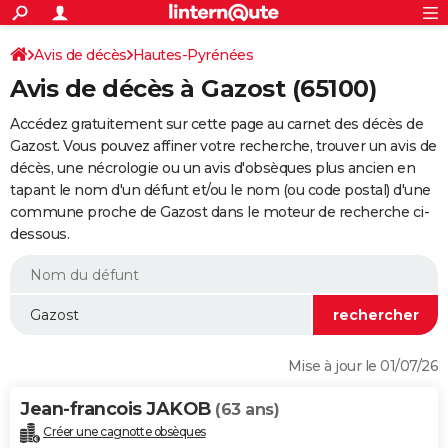
ACTUALITÉS
Connexion
S'inscrire
Avis de décès
Hautes-Pyrénées
Rechercher
Société
Education
Villes
Politique
Faits Divers
Monde
+
SPORT
Avis de décès à Gazost (65100)
Football
Cyclisme
Forum
Coupe du monde 2026
Tennis
Rugby
CULTURE
Accédez gratuitement sur cette page au carnet des décès de
TNT
Cinéma
Musique
Programme TV
Streaming
Sorties cinéma
+
Gazost. Vous pouvez affiner votre recherche, trouver un avis de
FINANCE
décès, une nécrologie ou un avis d'obsèques plus ancien en
Impôts
Immobilier
Banque
Crédit
Retraite
Epargne
Risques naturels par ville
Assurance
AUTO
tapant le nom d'un défunt et/ou le nom (ou code postal) d'une
commune proche de Gazost dans le moteur de recherche ci-
Réserver un essai
Berlines
Forum auto
Essais
Citadines
SUV
+
HIGH-TECH
dessous.
Meilleur smartphone
Ordinateurs
Guide high-tech
Mobiles
Internet
Jeux vidéo
+
BRICOLAGE
Aménagement intérieur
Cuisine
Jardinage
+
Forum
Extérieur
Salle de bains
Rangement
WEEK-END
Escapades
Expositions
Week-end nature
Guides de France
Patrimoine
Musées
+
LIFESTYLE
Mise à jour le 01/07/26
Bien-être
Mode
+
Art de vivre
Loisirs
Modes de vie
SANTE
Jean-francois JAKOB
(63 ans)
Guide de la santé
Médicaments
+
Alimentation
Maladies
Sommeil
VOYAGE
Créer une cagnotte obsèques