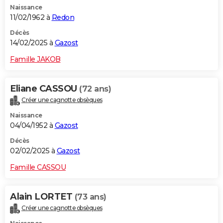
Naissance
City break
Voyage de noces
Climat
Destinations
Voyage nature
Forum
+
PHOTO
11/02/1962 à
Redon
GUIDES D'ACHAT
Décès
14/02/2025 à
Gazost
BONS PLANS
Famille JAKOB
CARTE DE VOEUX
Eliane CASSOU
(72 ans)
Carte Bonne année
Carte Pâques
Carte de Noël
Carte Saint-Valentin
Carte d'anniversaire
DICTIONNAIRE
Créer une cagnotte obsèques
Biographies
Expressions
Dictionnaire
Citations
Proverbes
PROGRAMME TV
Naissance
04/04/1952 à
Gazost
COPAINS D'AVANT
Décès
02/02/2025 à
Gazost
Se connecter
Collèges
Universités
Service militaire
S'inscrire
Lycées
Primaires
Entreprises
Avis de recherche
AVIS DE DÉCÈS
Famille CASSOU
FORUM
Lifestyle
Sport
Television
Cinema
Bricolage
Culture
Auto
Voyage
Alain LORTET
(73 ans)
Créer une cagnotte obsèques