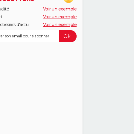
alité
Voir un exemple
rt
Voir un exemple
dossiers d'actu
Voir un exemple