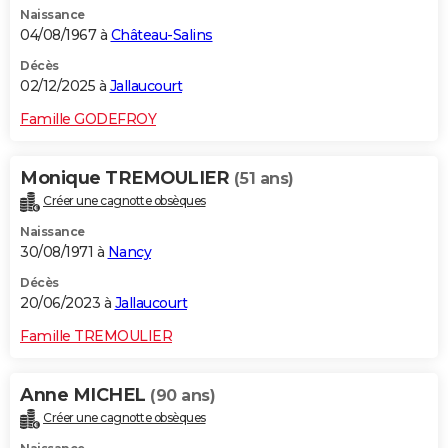
Naissance
City break
Voyage de noces
Climat
Destinations
Voyage nature
Forum
+
PHOTO
04/08/1967 à
Château-Salins
GUIDES D'ACHAT
Décès
02/12/2025 à
Jallaucourt
BONS PLANS
Famille GODEFROY
CARTE DE VOEUX
Monique TREMOULIER
(51 ans)
Carte Bonne année
Carte Pâques
Carte de Noël
Carte Saint-Valentin
Carte d'anniversaire
DICTIONNAIRE
Créer une cagnotte obsèques
Biographies
Expressions
Dictionnaire
Citations
Proverbes
PROGRAMME TV
Naissance
30/08/1971 à
Nancy
COPAINS D'AVANT
Décès
20/06/2023 à
Jallaucourt
Se connecter
Collèges
Universités
Service militaire
S'inscrire
Lycées
Primaires
Entreprises
Avis de recherche
AVIS DE DÉCÈS
Famille TREMOULIER
FORUM
Lifestyle
Sport
Television
Cinema
Bricolage
Culture
Auto
Voyage
Anne MICHEL
(90 ans)
Créer une cagnotte obsèques