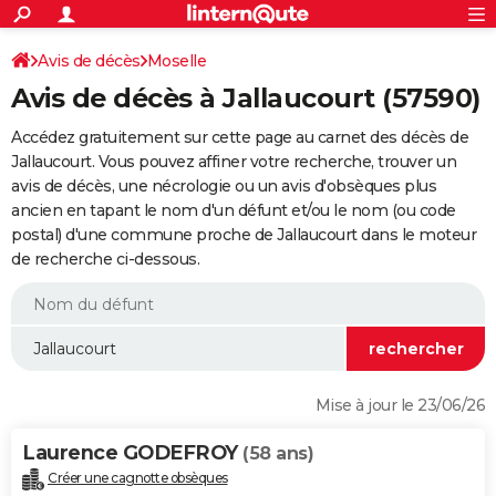
ACTUALITÉS
Connexion
S'inscrire
Avis de décès
Moselle
Rechercher
Société
Education
Villes
Politique
Faits Divers
Monde
+
SPORT
Avis de décès à Jallaucourt (57590)
Football
Cyclisme
Forum
Coupe du monde 2026
Tennis
Rugby
CULTURE
Accédez gratuitement sur cette page au carnet des décès de
TNT
Cinéma
Musique
Programme TV
Streaming
Sorties cinéma
+
Jallaucourt. Vous pouvez affiner votre recherche, trouver un
FINANCE
avis de décès, une nécrologie ou un avis d'obsèques plus
Impôts
Immobilier
Banque
Crédit
Retraite
Epargne
Risques naturels par ville
Assurance
AUTO
ancien en tapant le nom d'un défunt et/ou le nom (ou code
postal) d'une commune proche de Jallaucourt dans le moteur
Réserver un essai
Berlines
Forum auto
Essais
Citadines
SUV
+
HIGH-TECH
de recherche ci-dessous.
Meilleur smartphone
Ordinateurs
Guide high-tech
Mobiles
Internet
Jeux vidéo
+
BRICOLAGE
Aménagement intérieur
Cuisine
Jardinage
+
Forum
Extérieur
Salle de bains
Rangement
WEEK-END
Escapades
Expositions
Week-end nature
Guides de France
Patrimoine
Musées
+
LIFESTYLE
Mise à jour le 23/06/26
Bien-être
Mode
+
Art de vivre
Loisirs
Modes de vie
SANTE
Laurence GODEFROY
(58 ans)
Guide de la santé
Médicaments
+
Alimentation
Maladies
Sommeil
VOYAGE
Créer une cagnotte obsèques