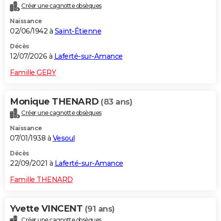
Créer une cagnotte obsèques
City break
Voyage de noces
Climat
Destinations
Voyage nature
Forum
+
PHOTO
Naissance
02/06/1942 à
Saint-Étienne
GUIDES D'ACHAT
Décès
BONS PLANS
12/07/2026 à
Laferté-sur-Amance
CARTE DE VOEUX
Famille GERY
Carte Bonne année
Carte Pâques
Carte de Noël
Carte Saint-Valentin
Carte d'anniversaire
DICTIONNAIRE
Monique THENARD
(83 ans)
Biographies
Expressions
Dictionnaire
Citations
Proverbes
PROGRAMME TV
Créer une cagnotte obsèques
Naissance
COPAINS D'AVANT
07/01/1938 à
Vesoul
Se connecter
Collèges
Universités
Service militaire
S'inscrire
Lycées
Primaires
Entreprises
Avis de recherche
AVIS DE DÉCÈS
Décès
22/09/2021 à
Laferté-sur-Amance
FORUM
Famille THENARD
Lifestyle
Sport
Television
Cinema
Bricolage
Culture
Auto
Voyage
Yvette VINCENT
(91 ans)
Créer une cagnotte obsèques