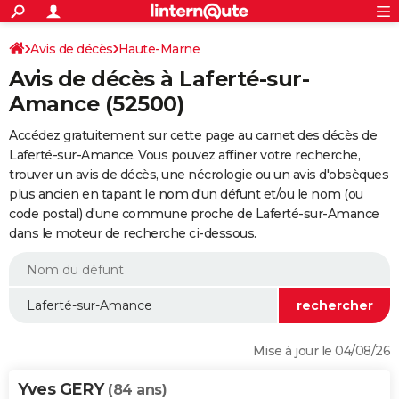
ACTUALITÉS
Connexion
S'inscrire
Avis de décès
Haute-Marne
Rechercher
Société
Education
Villes
Politique
Faits Divers
Monde
+
SPORT
Avis de décès à Laferté-sur-
Football
Cyclisme
Forum
Coupe du monde 2026
Tennis
Rugby
CULTURE
Amance (52500)
TNT
Cinéma
Musique
Programme TV
Streaming
Sorties cinéma
+
FINANCE
Accédez gratuitement sur cette page au carnet des décès de
Laferté-sur-Amance. Vous pouvez affiner votre recherche,
Impôts
Immobilier
Banque
Crédit
Retraite
Epargne
Risques naturels par ville
Assurance
AUTO
trouver un avis de décès, une nécrologie ou un avis d'obsèques
plus ancien en tapant le nom d'un défunt et/ou le nom (ou
Réserver un essai
Berlines
Forum auto
Essais
Citadines
SUV
+
HIGH-TECH
code postal) d'une commune proche de Laferté-sur-Amance
dans le moteur de recherche ci-dessous.
Meilleur smartphone
Ordinateurs
Guide high-tech
Mobiles
Internet
Jeux vidéo
+
BRICOLAGE
Aménagement intérieur
Cuisine
Jardinage
+
Forum
Extérieur
Salle de bains
Rangement
WEEK-END
Escapades
Expositions
Week-end nature
Guides de France
Patrimoine
Musées
+
LIFESTYLE
Bien-être
Mode
+
Art de vivre
Loisirs
Modes de vie
SANTE
Mise à jour le 04/08/26
Guide de la santé
Médicaments
+
Alimentation
Maladies
Sommeil
VOYAGE
Yves GERY
(84 ans)