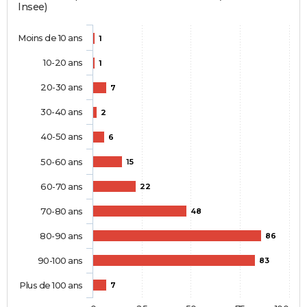
Insee)
Moins de 10 ans
1
10-20 ans
1
20-30 ans
7
30-40 ans
2
40-50 ans
6
50-60 ans
15
60-70 ans
22
70-80 ans
48
80-90 ans
86
90-100 ans
83
Plus de 100 ans
7