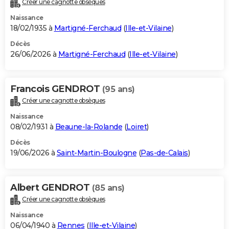
Créer une cagnotte obsèques
City break
Voyage de noces
Climat
Destinations
Voyage nature
Forum
+
PHOTO
Naissance
18/02/1935 à
Martigné-Ferchaud
(
Ille-et-Vilaine
)
GUIDES D'ACHAT
Décès
26/06/2026 à
Martigné-Ferchaud
(
Ille-et-Vilaine
)
BONS PLANS
CARTE DE VOEUX
Francois GENDROT
(95 ans)
Carte Bonne année
Carte Pâques
Carte de Noël
Carte Saint-Valentin
Carte d'anniversaire
DICTIONNAIRE
Créer une cagnotte obsèques
Biographies
Expressions
Dictionnaire
Citations
Proverbes
PROGRAMME TV
Naissance
08/02/1931 à
Beaune-la-Rolande
(
Loiret
)
COPAINS D'AVANT
Décès
19/06/2026 à
Saint-Martin-Boulogne
(
Pas-de-Calais
)
Se connecter
Collèges
Universités
Service militaire
S'inscrire
Lycées
Primaires
Entreprises
Avis de recherche
AVIS DE DÉCÈS
FORUM
Albert GENDROT
(85 ans)
Lifestyle
Sport
Television
Cinema
Bricolage
Culture
Auto
Voyage
Créer une cagnotte obsèques
Naissance
06/04/1940 à
Rennes
(
Ille-et-Vilaine
)