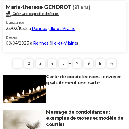
Marie-therese GENDROT
(91 ans)
Créer une cagnotte obsèques
Naissance
23/02/1932 à
Rennes
(
Ille-et-Vilaine
)
Décès
09/04/2023 à
Rennes
(
Ille-et-Vilaine
)
...
1
2
3
4
5
7
9
13
Carte de condoléances : envoyer
gratuitement une carte
Message de condoléances :
exemples de textes et modèle de
courrier