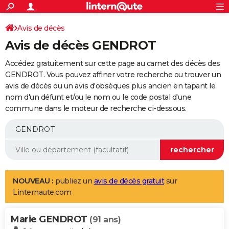
ACTUALITÉS
Connexion
S'inscrire
Avis de décès
Rechercher
Société
Education
Villes
Politique
Faits Divers
Monde
+
SPORT
Avis de décès GENDROT
Football
Cyclisme
Forum
Coupe du monde 2026
Tennis
Rugby
CULTURE
Accédez gratuitement sur cette page au carnet des décès des
TNT
Cinéma
Musique
Programme TV
Streaming
Sorties cinéma
+
GENDROT. Vous pouvez affiner votre recherche ou trouver un
FINANCE
avis de décès ou un avis d'obsèques plus ancien en tapant le
Impôts
Immobilier
Banque
Crédit
Retraite
Epargne
Risques naturels par ville
Assurance
AUTO
nom d'un défunt et/ou le nom ou le code postal d'une
commune dans le moteur de recherche ci-dessous.
Réserver un essai
Berlines
Forum auto
Essais
Citadines
SUV
+
HIGH-TECH
Meilleur smartphone
Ordinateurs
Guide high-tech
Mobiles
Internet
Jeux vidéo
+
BRICOLAGE
Aménagement intérieur
Cuisine
Jardinage
+
Forum
Extérieur
Salle de bains
Rangement
WEEK-END
Escapades
Expositions
Week-end nature
Guides de France
Patrimoine
Musées
+
LIFESTYLE
NOUVEAU :
publiez un
avis de décès gratuit
sur
Linternaute.com
Bien-être
Mode
+
Art de vivre
Loisirs
Modes de vie
SANTE
Marie GENDROT
Guide de la santé
Médicaments
+
Alimentation
Maladies
Sommeil
(91 ans)
VOYAGE