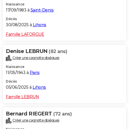
Naissance
City break
Voyage de noces
Climat
Destinations
Voyage nature
Forum
+
PHOTO
17/09/1983 à
Saint-Denis
GUIDES D'ACHAT
Décès
30/08/2025 à
Lihons
BONS PLANS
Famille LAFORGUE
CARTE DE VOEUX
Denise LEBRUN
(82 ans)
Carte Bonne année
Carte Pâques
Carte de Noël
Carte Saint-Valentin
Carte d'anniversaire
DICTIONNAIRE
Créer une cagnotte obsèques
Biographies
Expressions
Dictionnaire
Citations
Proverbes
PROGRAMME TV
Naissance
11/05/1943 à
Paris
COPAINS D'AVANT
Décès
05/06/2025 à
Lihons
Se connecter
Collèges
Universités
Service militaire
S'inscrire
Lycées
Primaires
Entreprises
Avis de recherche
AVIS DE DÉCÈS
Famille LEBRUN
FORUM
Lifestyle
Sport
Television
Cinema
Bricolage
Culture
Auto
Voyage
Bernard RIEGERT
(72 ans)
Créer une cagnotte obsèques