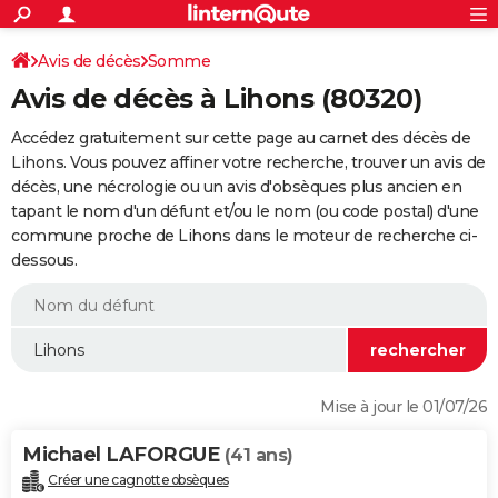
ACTUALITÉS
Connexion
S'inscrire
Avis de décès
Somme
Rechercher
Société
Education
Villes
Politique
Faits Divers
Monde
+
SPORT
Avis de décès à Lihons (80320)
Football
Cyclisme
Forum
Coupe du monde 2026
Tennis
Rugby
CULTURE
Accédez gratuitement sur cette page au carnet des décès de
TNT
Cinéma
Musique
Programme TV
Streaming
Sorties cinéma
+
Lihons. Vous pouvez affiner votre recherche, trouver un avis de
FINANCE
décès, une nécrologie ou un avis d'obsèques plus ancien en
Impôts
Immobilier
Banque
Crédit
Retraite
Epargne
Risques naturels par ville
Assurance
AUTO
tapant le nom d'un défunt et/ou le nom (ou code postal) d'une
commune proche de Lihons dans le moteur de recherche ci-
Réserver un essai
Berlines
Forum auto
Essais
Citadines
SUV
+
HIGH-TECH
dessous.
Meilleur smartphone
Ordinateurs
Guide high-tech
Mobiles
Internet
Jeux vidéo
+
BRICOLAGE
Aménagement intérieur
Cuisine
Jardinage
+
Forum
Extérieur
Salle de bains
Rangement
WEEK-END
Escapades
Expositions
Week-end nature
Guides de France
Patrimoine
Musées
+
LIFESTYLE
Mise à jour le 01/07/26
Bien-être
Mode
+
Art de vivre
Loisirs
Modes de vie
SANTE
Michael LAFORGUE
(41 ans)
Guide de la santé
Médicaments
+
Alimentation
Maladies
Sommeil
VOYAGE
Créer une cagnotte obsèques