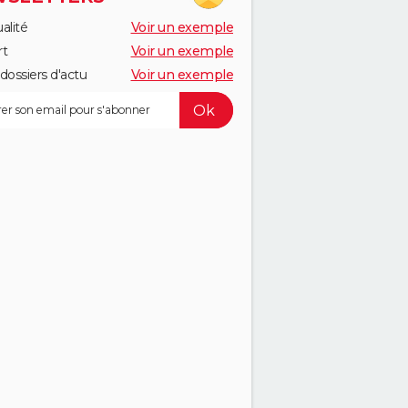
alité
Voir un exemple
rt
Voir un exemple
dossiers d'actu
Voir un exemple