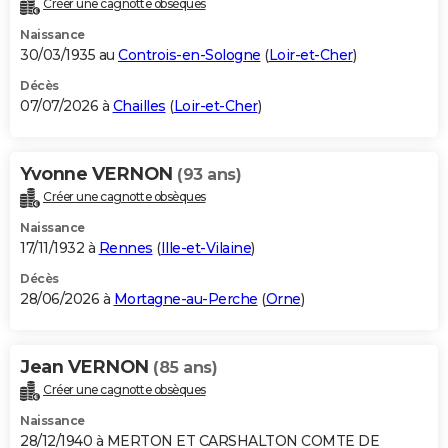
Créer une cagnotte obsèques
City break
Voyage de noces
Climat
Destinations
Voyage nature
Forum
+
PHOTO
Naissance
30/03/1935 au
Controis-en-Sologne
(
Loir-et-Cher
)
GUIDES D'ACHAT
Décès
07/07/2026 à
Chailles
(
Loir-et-Cher
)
BONS PLANS
CARTE DE VOEUX
Yvonne VERNON
(93 ans)
Carte Bonne année
Carte Pâques
Carte de Noël
Carte Saint-Valentin
Carte d'anniversaire
DICTIONNAIRE
Créer une cagnotte obsèques
Biographies
Expressions
Dictionnaire
Citations
Proverbes
PROGRAMME TV
Naissance
17/11/1932 à
Rennes
(
Ille-et-Vilaine
)
COPAINS D'AVANT
Décès
28/06/2026 à
Mortagne-au-Perche
(
Orne
)
Se connecter
Collèges
Universités
Service militaire
S'inscrire
Lycées
Primaires
Entreprises
Avis de recherche
AVIS DE DÉCÈS
FORUM
Jean VERNON
(85 ans)
Lifestyle
Sport
Television
Cinema
Bricolage
Culture
Auto
Voyage
Créer une cagnotte obsèques
Naissance
28/12/1940 à MERTON ET CARSHALTON COMTE DE