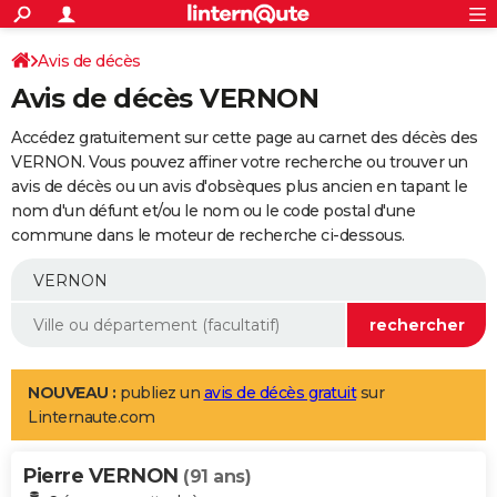
ACTUALITÉS
Connexion
S'inscrire
Avis de décès
Rechercher
Société
Education
Villes
Politique
Faits Divers
Monde
+
SPORT
Avis de décès VERNON
Football
Cyclisme
Forum
Coupe du monde 2026
Tennis
Rugby
CULTURE
Accédez gratuitement sur cette page au carnet des décès des
TNT
Cinéma
Musique
Programme TV
Streaming
Sorties cinéma
+
VERNON. Vous pouvez affiner votre recherche ou trouver un
FINANCE
avis de décès ou un avis d'obsèques plus ancien en tapant le
Impôts
Immobilier
Banque
Crédit
Retraite
Epargne
Risques naturels par ville
Assurance
AUTO
nom d'un défunt et/ou le nom ou le code postal d'une
commune dans le moteur de recherche ci-dessous.
Réserver un essai
Berlines
Forum auto
Essais
Citadines
SUV
+
HIGH-TECH
Meilleur smartphone
Ordinateurs
Guide high-tech
Mobiles
Internet
Jeux vidéo
+
BRICOLAGE
Aménagement intérieur
Cuisine
Jardinage
+
Forum
Extérieur
Salle de bains
Rangement
WEEK-END
Escapades
Expositions
Week-end nature
Guides de France
Patrimoine
Musées
+
LIFESTYLE
NOUVEAU :
publiez un
avis de décès gratuit
sur
Linternaute.com
Bien-être
Mode
+
Art de vivre
Loisirs
Modes de vie
SANTE
Pierre VERNON
Guide de la santé
Médicaments
+
Alimentation
Maladies
Sommeil
(91 ans)
VOYAGE