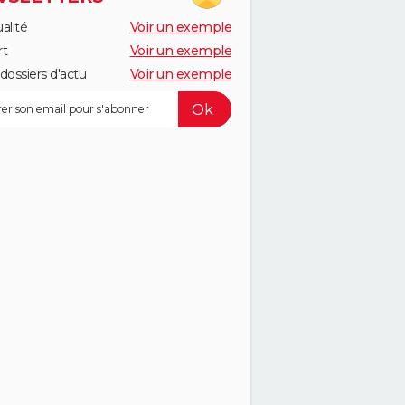
alité
Voir un exemple
rt
Voir un exemple
dossiers d'actu
Voir un exemple