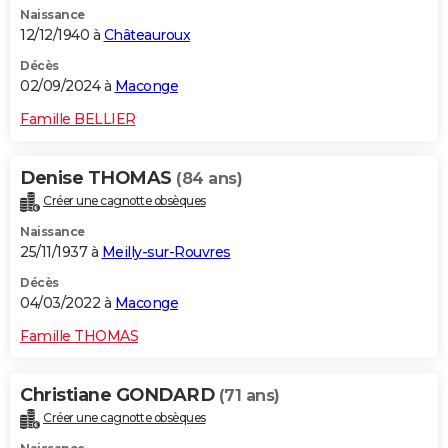
Naissance
City break
Voyage de noces
Climat
Destinations
Voyage nature
Forum
+
PHOTO
12/12/1940 à
Châteauroux
GUIDES D'ACHAT
Décès
02/09/2024 à
Maconge
BONS PLANS
Famille BELLIER
CARTE DE VOEUX
Denise THOMAS
(84 ans)
Carte Bonne année
Carte Pâques
Carte de Noël
Carte Saint-Valentin
Carte d'anniversaire
DICTIONNAIRE
Créer une cagnotte obsèques
Biographies
Expressions
Dictionnaire
Citations
Proverbes
PROGRAMME TV
Naissance
25/11/1937 à
Meilly-sur-Rouvres
COPAINS D'AVANT
Décès
04/03/2022 à
Maconge
Se connecter
Collèges
Universités
Service militaire
S'inscrire
Lycées
Primaires
Entreprises
Avis de recherche
AVIS DE DÉCÈS
Famille THOMAS
FORUM
Lifestyle
Sport
Television
Cinema
Bricolage
Culture
Auto
Voyage
Christiane GONDARD
(71 ans)
Créer une cagnotte obsèques