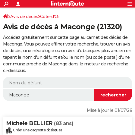
ACTUALITÉS
Connexion
S'inscrire
Avis de décès
Côte-d'Or
Rechercher
Société
Education
Villes
Politique
Faits Divers
Monde
+
SPORT
Avis de décès à Maconge (21320)
Football
Cyclisme
Forum
Coupe du monde 2026
Tennis
Rugby
CULTURE
Accédez gratuitement sur cette page au carnet des décès de
TNT
Cinéma
Musique
Programme TV
Streaming
Sorties cinéma
+
Maconge. Vous pouvez affiner votre recherche, trouver un avis
FINANCE
de décès, une nécrologie ou un avis d'obsèques plus ancien en
Impôts
Immobilier
Banque
Crédit
Retraite
Epargne
Risques naturels par ville
Assurance
AUTO
tapant le nom d'un défunt et/ou le nom (ou code postal) d'une
commune proche de Maconge dans le moteur de recherche
Réserver un essai
Berlines
Forum auto
Essais
Citadines
SUV
+
HIGH-TECH
ci-dessous.
Meilleur smartphone
Ordinateurs
Guide high-tech
Mobiles
Internet
Jeux vidéo
+
BRICOLAGE
Aménagement intérieur
Cuisine
Jardinage
+
Forum
Extérieur
Salle de bains
Rangement
WEEK-END
Escapades
Expositions
Week-end nature
Guides de France
Patrimoine
Musées
+
LIFESTYLE
Mise à jour le 01/07/26
Bien-être
Mode
+
Art de vivre
Loisirs
Modes de vie
SANTE
Michele BELLIER
(83 ans)
Guide de la santé
Médicaments
+
Alimentation
Maladies
Sommeil
VOYAGE
Créer une cagnotte obsèques