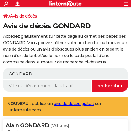
ACTUALITÉS
Connexion
S'inscrire
Avis de décès
Rechercher
Société
Education
Villes
Politique
Faits Divers
Monde
+
SPORT
Avis de décès GONDARD
Football
Cyclisme
Forum
Coupe du monde 2026
Tennis
Rugby
CULTURE
Accédez gratuitement sur cette page au carnet des décès des
TNT
Cinéma
Musique
Programme TV
Streaming
Sorties cinéma
+
GONDARD. Vous pouvez affiner votre recherche ou trouver un
FINANCE
avis de décès ou un avis d'obsèques plus ancien en tapant le
Impôts
Immobilier
Banque
Crédit
Retraite
Epargne
Risques naturels par ville
Assurance
AUTO
nom d'un défunt et/ou le nom ou le code postal d'une
commune dans le moteur de recherche ci-dessous.
Réserver un essai
Berlines
Forum auto
Essais
Citadines
SUV
+
HIGH-TECH
Meilleur smartphone
Ordinateurs
Guide high-tech
Mobiles
Internet
Jeux vidéo
+
BRICOLAGE
Aménagement intérieur
Cuisine
Jardinage
+
Forum
Extérieur
Salle de bains
Rangement
WEEK-END
Escapades
Expositions
Week-end nature
Guides de France
Patrimoine
Musées
+
LIFESTYLE
NOUVEAU :
publiez un
avis de décès gratuit
sur
Linternaute.com
Bien-être
Mode
+
Art de vivre
Loisirs
Modes de vie
SANTE
Alain GONDARD
Guide de la santé
Médicaments
+
Alimentation
Maladies
Sommeil
(70 ans)
VOYAGE