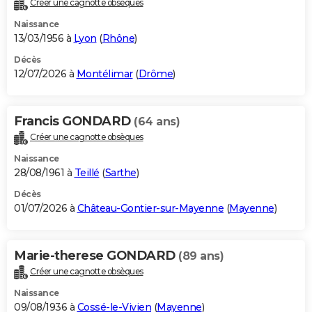
Créer une cagnotte obsèques
City break
Voyage de noces
Climat
Destinations
Voyage nature
Forum
+
PHOTO
Naissance
13/03/1956 à
Lyon
(
Rhône
)
GUIDES D'ACHAT
Décès
12/07/2026 à
Montélimar
(
Drôme
)
BONS PLANS
CARTE DE VOEUX
Francis GONDARD
(64 ans)
Carte Bonne année
Carte Pâques
Carte de Noël
Carte Saint-Valentin
Carte d'anniversaire
DICTIONNAIRE
Créer une cagnotte obsèques
Biographies
Expressions
Dictionnaire
Citations
Proverbes
PROGRAMME TV
Naissance
28/08/1961 à
Teillé
(
Sarthe
)
COPAINS D'AVANT
Décès
01/07/2026 à
Château-Gontier-sur-Mayenne
(
Mayenne
)
Se connecter
Collèges
Universités
Service militaire
S'inscrire
Lycées
Primaires
Entreprises
Avis de recherche
AVIS DE DÉCÈS
FORUM
Marie-therese GONDARD
(89 ans)
Lifestyle
Sport
Television
Cinema
Bricolage
Culture
Auto
Voyage
Créer une cagnotte obsèques
Naissance
09/08/1936 à
Cossé-le-Vivien
(
Mayenne
)