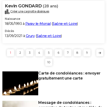
Kevin GONDARD
(28 ans)
Créer une cagnotte obsèques
Naissance
18/05/1993 à
Paray-le-Monial
(
Saône-et-Loire
)
Décès
13/09/2021 à
Grury
(
Saône-et-Loire
)
1
2
3
4
5
6
7
8
9
10
Carte de condoléances : envoyer
gratuitement une carte
Message de condoléances :