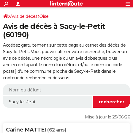
ACTUALITÉS
Connexion
S'inscrire
Avis de décès
Oise
Rechercher
Société
Education
Villes
Politique
Faits Divers
Monde
+
SPORT
Avis de décès à Sacy-le-Petit
Football
Cyclisme
Forum
Coupe du monde 2026
Tennis
Rugby
CULTURE
(60190)
TNT
Cinéma
Musique
Programme TV
Streaming
Sorties cinéma
+
FINANCE
Accédez gratuitement sur cette page au carnet des décès de
Sacy-le-Petit. Vous pouvez affiner votre recherche, trouver un
Impôts
Immobilier
Banque
Crédit
Retraite
Epargne
Risques naturels par ville
Assurance
AUTO
avis de décès, une nécrologie ou un avis d'obsèques plus
ancien en tapant le nom d'un défunt et/ou le nom (ou code
Réserver un essai
Berlines
Forum auto
Essais
Citadines
SUV
+
HIGH-TECH
postal) d'une commune proche de Sacy-le-Petit dans le
moteur de recherche ci-dessous.
Meilleur smartphone
Ordinateurs
Guide high-tech
Mobiles
Internet
Jeux vidéo
+
BRICOLAGE
Aménagement intérieur
Cuisine
Jardinage
+
Forum
Extérieur
Salle de bains
Rangement
WEEK-END
Escapades
Expositions
Week-end nature
Guides de France
Patrimoine
Musées
+
LIFESTYLE
Bien-être
Mode
+
Art de vivre
Loisirs
Modes de vie
SANTE
Mise à jour le 25/06/26
Guide de la santé
Médicaments
+
Alimentation
Maladies
Sommeil
VOYAGE
Carine MATTEI
(62 ans)