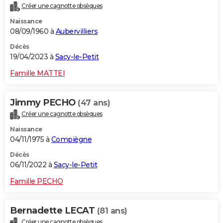
Créer une cagnotte obsèques
City break
Voyage de noces
Climat
Destinations
Voyage nature
Forum
+
PHOTO
Naissance
08/09/1960 à
Aubervilliers
GUIDES D'ACHAT
Décès
BONS PLANS
19/04/2023 à
Sacy-le-Petit
CARTE DE VOEUX
Famille MATTEI
Carte Bonne année
Carte Pâques
Carte de Noël
Carte Saint-Valentin
Carte d'anniversaire
DICTIONNAIRE
Jimmy PECHO
(47 ans)
Biographies
Expressions
Dictionnaire
Citations
Proverbes
PROGRAMME TV
Créer une cagnotte obsèques
Naissance
COPAINS D'AVANT
04/11/1975 à
Compiègne
Se connecter
Collèges
Universités
Service militaire
S'inscrire
Lycées
Primaires
Entreprises
Avis de recherche
AVIS DE DÉCÈS
Décès
06/11/2022 à
Sacy-le-Petit
FORUM
Famille PECHO
Lifestyle
Sport
Television
Cinema
Bricolage
Culture
Auto
Voyage
Bernadette LECAT
(81 ans)
Créer une cagnotte obsèques