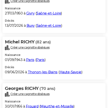
Créer une cagnotte obsèques
City break
Voyage de noces
Climat
Destinations
Voyage nature
Forum
+
PHOTO
Naissance
27/03/1950 à
Givry
(
Saône-et-Loire
)
GUIDES D'ACHAT
Décès
13/07/2026 à
Buxy
(
Saône-et-Loire
)
BONS PLANS
CARTE DE VOEUX
Michel RICHY
(82 ans)
Carte Bonne année
Carte Pâques
Carte de Noël
Carte Saint-Valentin
Carte d'anniversaire
DICTIONNAIRE
Créer une cagnotte obsèques
Biographies
Expressions
Dictionnaire
Citations
Proverbes
PROGRAMME TV
Naissance
01/09/1943 à
Paris
(
Paris
)
COPAINS D'AVANT
Décès
09/06/2026 à
Thonon-les-Bains
(
Haute-Savoie
)
Se connecter
Collèges
Universités
Service militaire
S'inscrire
Lycées
Primaires
Entreprises
Avis de recherche
AVIS DE DÉCÈS
FORUM
Georges RICHY
(70 ans)
Lifestyle
Sport
Television
Cinema
Bricolage
Culture
Auto
Voyage
Créer une cagnotte obsèques
Naissance
30/01/1956 à
Frouard
(
Meurthe-et-Moselle
)