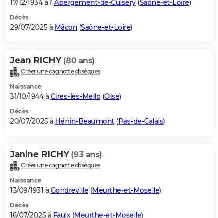
17/12/1934 à l'
Abergement-de-Cuisery
(
Saône-et-Loire
)
Décès
29/07/2025 à
Mâcon
(
Saône-et-Loire
)
Jean RICHY
(80 ans)
Créer une cagnotte obsèques
Naissance
31/10/1944 à
Cires-lès-Mello
(
Oise
)
Décès
20/07/2025 à
Hénin-Beaumont
(
Pas-de-Calais
)
Janine RICHY
(93 ans)
Créer une cagnotte obsèques
Naissance
13/09/1931 à
Gondreville
(
Meurthe-et-Moselle
)
Décès
16/07/2025 à
Faulx
(
Meurthe-et-Moselle
)