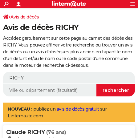
ACTUALITÉS
Connexion
S'inscrire
Avis de décès
Rechercher
Société
Education
Villes
Politique
Faits Divers
Monde
+
SPORT
Avis de décès RICHY
Football
Cyclisme
Forum
Coupe du monde 2026
Tennis
Rugby
CULTURE
Accédez gratuitement sur cette page au carnet des décès des
TNT
Cinéma
Musique
Programme TV
Streaming
Sorties cinéma
+
RICHY. Vous pouvez affiner votre recherche ou trouver un avis
FINANCE
de décès ou un avis d'obsèques plus ancien en tapant le nom
Impôts
Immobilier
Banque
Crédit
Retraite
Epargne
Risques naturels par ville
Assurance
AUTO
d'un défunt et/ou le nom ou le code postal d'une commune
dans le moteur de recherche ci-dessous.
Réserver un essai
Berlines
Forum auto
Essais
Citadines
SUV
+
HIGH-TECH
Meilleur smartphone
Ordinateurs
Guide high-tech
Mobiles
Internet
Jeux vidéo
+
BRICOLAGE
Aménagement intérieur
Cuisine
Jardinage
+
Forum
Extérieur
Salle de bains
Rangement
WEEK-END
Escapades
Expositions
Week-end nature
Guides de France
Patrimoine
Musées
+
LIFESTYLE
NOUVEAU :
publiez un
avis de décès gratuit
sur
Linternaute.com
Bien-être
Mode
+
Art de vivre
Loisirs
Modes de vie
SANTE
Claude RICHY
Guide de la santé
Médicaments
+
Alimentation
Maladies
Sommeil
(76 ans)
VOYAGE