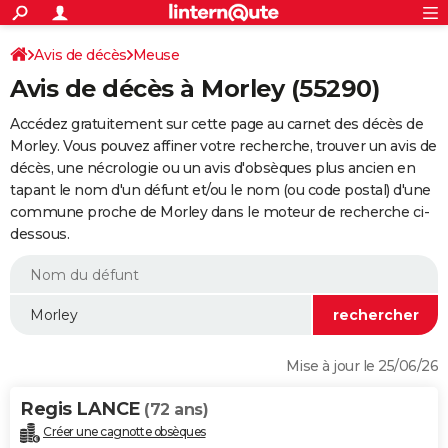
ACTUALITÉS
Connexion
S'inscrire
Avis de décès
Meuse
Rechercher
Société
Education
Villes
Politique
Faits Divers
Monde
+
SPORT
Avis de décès à Morley (55290)
Football
Cyclisme
Forum
Coupe du monde 2026
Tennis
Rugby
CULTURE
Accédez gratuitement sur cette page au carnet des décès de
TNT
Cinéma
Musique
Programme TV
Streaming
Sorties cinéma
+
Morley. Vous pouvez affiner votre recherche, trouver un avis de
FINANCE
décès, une nécrologie ou un avis d'obsèques plus ancien en
Impôts
Immobilier
Banque
Crédit
Retraite
Epargne
Risques naturels par ville
Assurance
AUTO
tapant le nom d'un défunt et/ou le nom (ou code postal) d'une
commune proche de Morley dans le moteur de recherche ci-
Réserver un essai
Berlines
Forum auto
Essais
Citadines
SUV
+
HIGH-TECH
dessous.
Meilleur smartphone
Ordinateurs
Guide high-tech
Mobiles
Internet
Jeux vidéo
+
BRICOLAGE
Aménagement intérieur
Cuisine
Jardinage
+
Forum
Extérieur
Salle de bains
Rangement
WEEK-END
Escapades
Expositions
Week-end nature
Guides de France
Patrimoine
Musées
+
LIFESTYLE
Mise à jour le 25/06/26
Bien-être
Mode
+
Art de vivre
Loisirs
Modes de vie
SANTE
Regis LANCE
(72 ans)
Guide de la santé
Médicaments
+
Alimentation
Maladies
Sommeil
VOYAGE
Créer une cagnotte obsèques