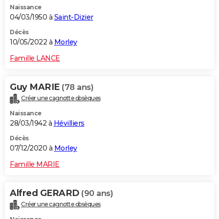
Naissance
City break
Voyage de noces
Climat
Destinations
Voyage nature
Forum
+
PHOTO
04/03/1950 à
Saint-Dizier
GUIDES D'ACHAT
Décès
10/05/2022 à
Morley
BONS PLANS
Famille LANCE
CARTE DE VOEUX
Guy MARIE
(78 ans)
Carte Bonne année
Carte Pâques
Carte de Noël
Carte Saint-Valentin
Carte d'anniversaire
DICTIONNAIRE
Créer une cagnotte obsèques
Biographies
Expressions
Dictionnaire
Citations
Proverbes
PROGRAMME TV
Naissance
28/03/1942 à
Hévilliers
COPAINS D'AVANT
Décès
07/12/2020 à
Morley
Se connecter
Collèges
Universités
Service militaire
S'inscrire
Lycées
Primaires
Entreprises
Avis de recherche
AVIS DE DÉCÈS
Famille MARIE
FORUM
Lifestyle
Sport
Television
Cinema
Bricolage
Culture
Auto
Voyage
Alfred GERARD
(90 ans)
Créer une cagnotte obsèques