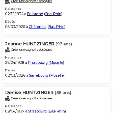
Créer une cagnotte obsèques
City break
Voyage de noces
Climat
Destinations
Voyage nature
Forum
+
PHOTO
Naissance
02/12/1934 à
Balbronn
(
Bas-Rhin
)
GUIDES D'ACHAT
Décès
05/03/2026 à
Châtenois
(
Bas-Rhin
)
BONS PLANS
CARTE DE VOEUX
Jeanne HUNTZINGER
(97 ans)
Carte Bonne année
Carte Pâques
Carte de Noël
Carte Saint-Valentin
Carte d'anniversaire
DICTIONNAIRE
Créer une cagnotte obsèques
Biographies
Expressions
Dictionnaire
Citations
Proverbes
PROGRAMME TV
Naissance
29/04/1928 à
Phalsbourg
(
Moselle
)
COPAINS D'AVANT
Décès
02/03/2026 à
Sarrebourg
(
Moselle
)
Se connecter
Collèges
Universités
Service militaire
S'inscrire
Lycées
Primaires
Entreprises
Avis de recherche
AVIS DE DÉCÈS
FORUM
Denise HUNTZINGER
(88 ans)
Lifestyle
Sport
Television
Cinema
Bricolage
Culture
Auto
Voyage
Créer une cagnotte obsèques
Naissance
09/04/1937 à
Strasbourg
(
Bas-Rhin
)