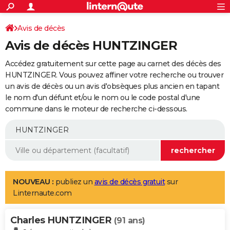
ACTUALITÉS
Connexion
S'inscrire
Avis de décès
Rechercher
Société
Education
Villes
Politique
Faits Divers
Monde
+
SPORT
Avis de décès HUNTZINGER
Football
Cyclisme
Forum
Coupe du monde 2026
Tennis
Rugby
CULTURE
Accédez gratuitement sur cette page au carnet des décès des
TNT
Cinéma
Musique
Programme TV
Streaming
Sorties cinéma
+
HUNTZINGER. Vous pouvez affiner votre recherche ou trouver
FINANCE
un avis de décès ou un avis d'obsèques plus ancien en tapant
Impôts
Immobilier
Banque
Crédit
Retraite
Epargne
Risques naturels par ville
Assurance
AUTO
le nom d'un défunt et/ou le nom ou le code postal d'une
commune dans le moteur de recherche ci-dessous.
Réserver un essai
Berlines
Forum auto
Essais
Citadines
SUV
+
HIGH-TECH
Meilleur smartphone
Ordinateurs
Guide high-tech
Mobiles
Internet
Jeux vidéo
+
BRICOLAGE
Aménagement intérieur
Cuisine
Jardinage
+
Forum
Extérieur
Salle de bains
Rangement
WEEK-END
Escapades
Expositions
Week-end nature
Guides de France
Patrimoine
Musées
+
LIFESTYLE
NOUVEAU :
publiez un
avis de décès gratuit
sur
Linternaute.com
Bien-être
Mode
+
Art de vivre
Loisirs
Modes de vie
SANTE
Charles HUNTZINGER
Guide de la santé
Médicaments
+
Alimentation
Maladies
Sommeil
(91 ans)
VOYAGE