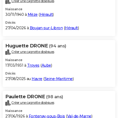
Créer une cagnotte obsèques
City break
Voyage de noces
Climat
Destinations
Voyage nature
Forum
+
PHOTO
Naissance
30/11/1940 à
Mèze
(
Hérault
)
GUIDES D'ACHAT
Décès
27/04/2026 à
Boujan-sur-Libron
(
Hérault
)
BONS PLANS
CARTE DE VOEUX
Huguette DRONE
(94 ans)
Carte Bonne année
Carte Pâques
Carte de Noël
Carte Saint-Valentin
Carte d'anniversaire
DICTIONNAIRE
Créer une cagnotte obsèques
Biographies
Expressions
Dictionnaire
Citations
Proverbes
PROGRAMME TV
Naissance
17/03/1931 à
Troyes
(
Aube
)
COPAINS D'AVANT
Décès
27/08/2025 au
Havre
(
Seine-Maritime
)
Se connecter
Collèges
Universités
Service militaire
S'inscrire
Lycées
Primaires
Entreprises
Avis de recherche
AVIS DE DÉCÈS
FORUM
Paulette DRONE
(98 ans)
Lifestyle
Sport
Television
Cinema
Bricolage
Culture
Auto
Voyage
Créer une cagnotte obsèques
Naissance
27/06/1926 à
Fontenay-sous-Bois
(
Val-de-Marne
)