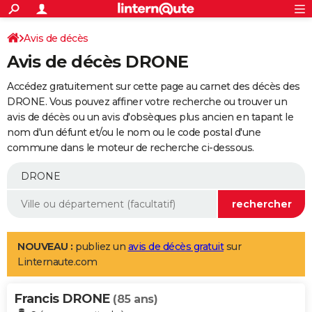
ACTUALITÉS
Connexion
S'inscrire
Avis de décès
Rechercher
Société
Education
Villes
Politique
Faits Divers
Monde
+
SPORT
Avis de décès DRONE
Football
Cyclisme
Forum
Coupe du monde 2026
Tennis
Rugby
CULTURE
Accédez gratuitement sur cette page au carnet des décès des
TNT
Cinéma
Musique
Programme TV
Streaming
Sorties cinéma
+
DRONE. Vous pouvez affiner votre recherche ou trouver un
FINANCE
avis de décès ou un avis d'obsèques plus ancien en tapant le
Impôts
Immobilier
Banque
Crédit
Retraite
Epargne
Risques naturels par ville
Assurance
AUTO
nom d'un défunt et/ou le nom ou le code postal d'une
commune dans le moteur de recherche ci-dessous.
Réserver un essai
Berlines
Forum auto
Essais
Citadines
SUV
+
HIGH-TECH
Meilleur smartphone
Ordinateurs
Guide high-tech
Mobiles
Internet
Jeux vidéo
+
BRICOLAGE
Aménagement intérieur
Cuisine
Jardinage
+
Forum
Extérieur
Salle de bains
Rangement
WEEK-END
Escapades
Expositions
Week-end nature
Guides de France
Patrimoine
Musées
+
LIFESTYLE
NOUVEAU :
publiez un
avis de décès gratuit
sur
Linternaute.com
Bien-être
Mode
+
Art de vivre
Loisirs
Modes de vie
SANTE
Francis DRONE
Guide de la santé
Médicaments
+
Alimentation
Maladies
Sommeil
(85 ans)
VOYAGE