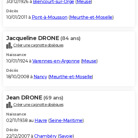
30/12/1926 à
Biencourt-sur-Orge
(
Meuse
)
Décès
10/01/2011 à
Pont-à-Mousson
(
Meurthe-et-Moselle
)
Jacqueline DRONE
(84 ans)
Créer une cagnotte obsèques
Naissance
10/01/1924 à
Varennes-en-Argonne
(
Meuse
)
Décès
18/10/2008 à
Nancy
(
Meurthe-et-Moselle
)
Jean DRONE
(69 ans)
Créer une cagnotte obsèques
Naissance
02/11/1938 au
Havre
(
Seine-Maritime
)
Décès
22/12/2007 à
Chambéry
(
Savoie
)