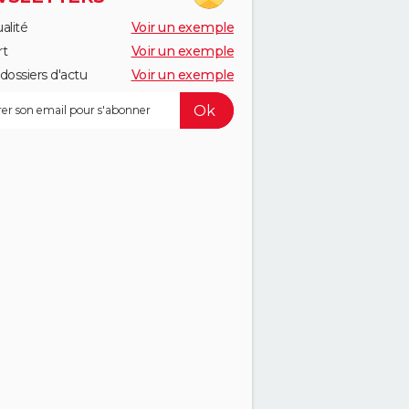
alité
Voir un exemple
rt
Voir un exemple
dossiers d'actu
Voir un exemple