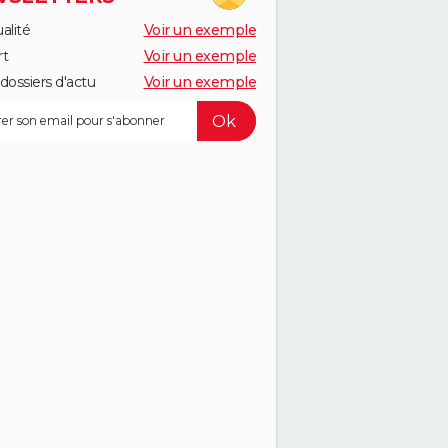
alité
Voir un exemple
rt
Voir un exemple
dossiers d'actu
Voir un exemple