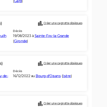
(
Gard
)
s)
Créer une cagnotte obsèques
Décès
uilh
19/08/2023 à
Sainte-Foy-la-Grande
(
Gironde
)
s)
Créer une cagnotte obsèques
Décès
y-de-
16/12/2022 au
Bourg-d'Oisans
(
Isère
)
Créer une cagnotte obsèques