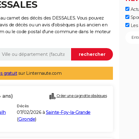
DESSALES
Actu
Spo
 au carnet des décès des DESSALES. Vous pouvez
 avis de décès ou un avis d'obsèques plus ancien en
Les 
nom ou le code postal d'une commune dans le moteur
s gratuit
sur Linternaute.com
 ans)
Créer une cagnotte obsèques
Décès
ilh
07/02/2026 à
Sainte-Foy-la-Grande
(
Gironde
)