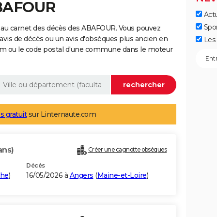
ABAFOUR
Actu
Spo
e au carnet des décès des ABAFOUR. Vous pouvez
 avis de décès ou un avis d'obsèques plus ancien en
Les 
nom ou le code postal d'une commune dans le moteur
s gratuit
sur Linternaute.com
ans)
Créer une cagnotte obsèques
Décès
the
)
16/05/2026 à
Angers
(
Maine-et-Loire
)