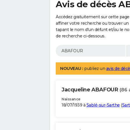
Avis de décès 
Accédez gratuitement sur cette pag
affiner votre recherche ou trouver un
tapant le nom d'un défunt et/ou le 
de recherche ci-dessous.
NOUVEAU :
publiez un
avis de décè
Jacqueline ABAFOUR
(86 
Naissance
18/07/1939 à
Sablé-sur-Sarthe
(
Sar