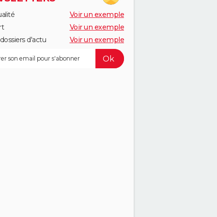
alité
Voir un exemple
rt
Voir un exemple
dossiers d'actu
Voir un exemple