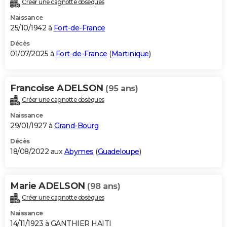
Créer une cagnotte obsèques
City break
Voyage de noces
Climat
Destinations
Voyage nature
Forum
+
PHOTO
Naissance
25/10/1942 à
Fort-de-France
GUIDES D'ACHAT
Décès
01/07/2025 à
Fort-de-France
(
Martinique
)
BONS PLANS
CARTE DE VOEUX
Francoise ADELSON
(95 ans)
Carte Bonne année
Carte Pâques
Carte de Noël
Carte Saint-Valentin
Carte d'anniversaire
DICTIONNAIRE
Créer une cagnotte obsèques
Biographies
Expressions
Dictionnaire
Citations
Proverbes
PROGRAMME TV
Naissance
29/01/1927 à
Grand-Bourg
COPAINS D'AVANT
Décès
18/08/2022 aux
Abymes
(
Guadeloupe
)
Se connecter
Collèges
Universités
Service militaire
S'inscrire
Lycées
Primaires
Entreprises
Avis de recherche
AVIS DE DÉCÈS
FORUM
Marie ADELSON
(98 ans)
Lifestyle
Sport
Television
Cinema
Bricolage
Culture
Auto
Voyage
Créer une cagnotte obsèques
Naissance
14/11/1923 à GANTHIER HAITI