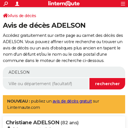
ACTUALITÉS
Connexion
S'inscrire
Avis de décès
Rechercher
Société
Education
Villes
Politique
Faits Divers
Monde
+
SPORT
Avis de décès ADELSON
Football
Cyclisme
Forum
Coupe du monde 2026
Tennis
Rugby
CULTURE
Accédez gratuitement sur cette page au carnet des décès des
TNT
Cinéma
Musique
Programme TV
Streaming
Sorties cinéma
+
ADELSON. Vous pouvez affiner votre recherche ou trouver un
FINANCE
avis de décès ou un avis d'obsèques plus ancien en tapant le
Impôts
Immobilier
Banque
Crédit
Retraite
Epargne
Risques naturels par ville
Assurance
AUTO
nom d'un défunt et/ou le nom ou le code postal d'une
commune dans le moteur de recherche ci-dessous.
Réserver un essai
Berlines
Forum auto
Essais
Citadines
SUV
+
HIGH-TECH
Meilleur smartphone
Ordinateurs
Guide high-tech
Mobiles
Internet
Jeux vidéo
+
BRICOLAGE
Aménagement intérieur
Cuisine
Jardinage
+
Forum
Extérieur
Salle de bains
Rangement
WEEK-END
Escapades
Expositions
Week-end nature
Guides de France
Patrimoine
Musées
+
LIFESTYLE
NOUVEAU :
publiez un
avis de décès gratuit
sur
Linternaute.com
Bien-être
Mode
+
Art de vivre
Loisirs
Modes de vie
SANTE
Christiane ADELSON
Guide de la santé
Médicaments
+
Alimentation
Maladies
Sommeil
(82 ans)
VOYAGE