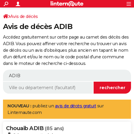
ACTUALITÉS
Connexion
S'inscrire
Avis de décès
Rechercher
Société
Education
Villes
Politique
Faits Divers
Monde
+
SPORT
Avis de décès ADIB
Football
Cyclisme
Forum
Coupe du monde 2026
Tennis
Rugby
CULTURE
Accédez gratuitement sur cette page au carnet des décès des
TNT
Cinéma
Musique
Programme TV
Streaming
Sorties cinéma
+
ADIB. Vous pouvez affiner votre recherche ou trouver un avis
FINANCE
de décès ou un avis d'obsèques plus ancien en tapant le nom
Impôts
Immobilier
Banque
Crédit
Retraite
Epargne
Risques naturels par ville
Assurance
AUTO
d'un défunt et/ou le nom ou le code postal d'une commune
dans le moteur de recherche ci-dessous.
Réserver un essai
Berlines
Forum auto
Essais
Citadines
SUV
+
HIGH-TECH
Meilleur smartphone
Ordinateurs
Guide high-tech
Mobiles
Internet
Jeux vidéo
+
BRICOLAGE
Aménagement intérieur
Cuisine
Jardinage
+
Forum
Extérieur
Salle de bains
Rangement
WEEK-END
Escapades
Expositions
Week-end nature
Guides de France
Patrimoine
Musées
+
LIFESTYLE
NOUVEAU :
publiez un
avis de décès gratuit
sur
Linternaute.com
Bien-être
Mode
+
Art de vivre
Loisirs
Modes de vie
SANTE
Chouaib ADIB
Guide de la santé
Médicaments
+
Alimentation
Maladies
Sommeil
(85 ans)
VOYAGE