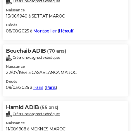
Créer une cagnotte obsèques
City break
Voyage de noces
Climat
Destinations
Voyage nature
Forum
+
PHOTO
Naissance
13/06/1940 à SETTAT MAROC
GUIDES D'ACHAT
Décès
08/08/2025 à
Montpellier
(
Hérault
)
BONS PLANS
CARTE DE VOEUX
Bouchaib ADIB
(70 ans)
Carte Bonne année
Carte Pâques
Carte de Noël
Carte Saint-Valentin
Carte d'anniversaire
DICTIONNAIRE
Créer une cagnotte obsèques
Biographies
Expressions
Dictionnaire
Citations
Proverbes
PROGRAMME TV
Naissance
22/07/1954 à CASABLANCA MAROC
COPAINS D'AVANT
Décès
09/03/2025 à
Paris
(
Paris
)
Se connecter
Collèges
Universités
Service militaire
S'inscrire
Lycées
Primaires
Entreprises
Avis de recherche
AVIS DE DÉCÈS
FORUM
Hamid ADIB
(55 ans)
Lifestyle
Sport
Television
Cinema
Bricolage
Culture
Auto
Voyage
Créer une cagnotte obsèques
Naissance
11/08/1968 à MEKNES MAROC