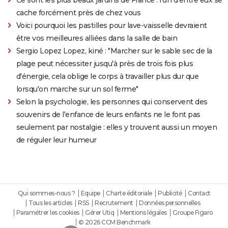
Ce sont les plus beaux jardins de France : l'un d'entre eux se
cache forcément près de chez vous
Voici pourquoi les pastilles pour lave-vaisselle devraient
être vos meilleures alliées dans la salle de bain
Sergio Lopez Lopez, kiné : "Marcher sur le sable sec de la
plage peut nécessiter jusqu'à près de trois fois plus
d'énergie, cela oblige le corps à travailler plus dur que
lorsqu'on marche sur un sol ferme"
Selon la psychologie, les personnes qui conservent des
souvenirs de l'enfance de leurs enfants ne le font pas
seulement par nostalgie : elles y trouvent aussi un moyen
de réguler leur humeur
Qui sommes-nous ?
Equipe
Charte éditoriale
Publicité
Contact
Tous les articles
RSS
Recrutement
Données personnelles
Paramétrer les cookies
Gérer Utiq
Mentions légales
Groupe Figaro
© 2026 CCM Benchmark