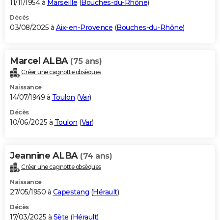
11/11/1954 à
Marseille
(
Bouches-du-Rhône
)
Décès
03/08/2025 à
Aix-en-Provence
(
Bouches-du-Rhône
)
Marcel ALBA
(75 ans)
Créer une cagnotte obsèques
Naissance
14/07/1949 à
Toulon
(
Var
)
Décès
10/06/2025 à
Toulon
(
Var
)
Jeannine ALBA
(74 ans)
Créer une cagnotte obsèques
Naissance
27/05/1950 à
Capestang
(
Hérault
)
Décès
17/03/2025 à
Sète
(
Hérault
)