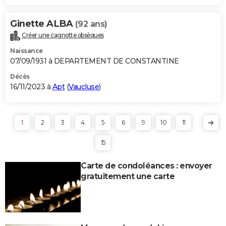
Ginette ALBA
(92 ans)
Créer une cagnotte obsèques
Naissance
07/09/1931 à DEPARTEMENT DE CONSTANTINE
Décès
16/11/2023 à
Apt
(
Vaucluse
)
1
2
3
4
5
6
9
10
11
15
Carte de condoléances : envoyer
gratuitement une carte