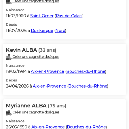
Créer une cagnotte obsèques
City break
Voyage de noces
Climat
Destinations
Voyage nature
Forum
+
PHOTO
Naissance
11/03/1960 à
Saint-Omer
(
Pas-de-Calais
)
GUIDES D'ACHAT
Décès
11/07/2026 à
Dunkerque
(
Nord
)
BONS PLANS
CARTE DE VOEUX
Kevin ALBA
(32 ans)
Carte Bonne année
Carte Pâques
Carte de Noël
Carte Saint-Valentin
Carte d'anniversaire
DICTIONNAIRE
Créer une cagnotte obsèques
Biographies
Expressions
Dictionnaire
Citations
Proverbes
PROGRAMME TV
Naissance
18/02/1994 à
Aix-en-Provence
(
Bouches-du-Rhône
)
COPAINS D'AVANT
Décès
24/04/2026 à
Aix-en-Provence
(
Bouches-du-Rhône
)
Se connecter
Collèges
Universités
Service militaire
S'inscrire
Lycées
Primaires
Entreprises
Avis de recherche
AVIS DE DÉCÈS
FORUM
Myrianne ALBA
(75 ans)
Lifestyle
Sport
Television
Cinema
Bricolage
Culture
Auto
Voyage
Créer une cagnotte obsèques
Naissance
26/05/1950 à
Aix-en-Provence
(
Bouches-du-Rhône
)