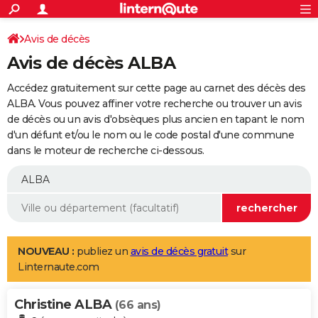
ACTUALITÉS
Connexion
S'inscrire
Avis de décès
Rechercher
Société
Education
Villes
Politique
Faits Divers
Monde
+
SPORT
Avis de décès ALBA
Football
Cyclisme
Forum
Coupe du monde 2026
Tennis
Rugby
CULTURE
Accédez gratuitement sur cette page au carnet des décès des
TNT
Cinéma
Musique
Programme TV
Streaming
Sorties cinéma
+
ALBA. Vous pouvez affiner votre recherche ou trouver un avis
FINANCE
de décès ou un avis d'obsèques plus ancien en tapant le nom
Impôts
Immobilier
Banque
Crédit
Retraite
Epargne
Risques naturels par ville
Assurance
AUTO
d'un défunt et/ou le nom ou le code postal d'une commune
dans le moteur de recherche ci-dessous.
Réserver un essai
Berlines
Forum auto
Essais
Citadines
SUV
+
HIGH-TECH
Meilleur smartphone
Ordinateurs
Guide high-tech
Mobiles
Internet
Jeux vidéo
+
BRICOLAGE
Aménagement intérieur
Cuisine
Jardinage
+
Forum
Extérieur
Salle de bains
Rangement
WEEK-END
Escapades
Expositions
Week-end nature
Guides de France
Patrimoine
Musées
+
LIFESTYLE
NOUVEAU :
publiez un
avis de décès gratuit
sur
Linternaute.com
Bien-être
Mode
+
Art de vivre
Loisirs
Modes de vie
SANTE
Christine ALBA
Guide de la santé
Médicaments
+
Alimentation
Maladies
Sommeil
(66 ans)
VOYAGE