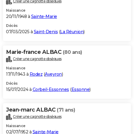
Créer une cagnotte obsèques
City break
Voyage de noces
Climat
Destinations
Voyage nature
Forum
+
PHOTO
Naissance
20/11/1948 à
Sainte-Marie
GUIDES D'ACHAT
Décès
07/03/2025 à
Saint-Denis
(
La Réunion
)
BONS PLANS
CARTE DE VOEUX
Marie-france ALBAC
(80 ans)
Carte Bonne année
Carte Pâques
Carte de Noël
Carte Saint-Valentin
Carte d'anniversaire
DICTIONNAIRE
Créer une cagnotte obsèques
Biographies
Expressions
Dictionnaire
Citations
Proverbes
PROGRAMME TV
Naissance
17/11/1943 à
Rodez
(
Aveyron
)
COPAINS D'AVANT
Décès
15/07/2024 à
Corbeil-Essonnes
(
Essonne
)
Se connecter
Collèges
Universités
Service militaire
S'inscrire
Lycées
Primaires
Entreprises
Avis de recherche
AVIS DE DÉCÈS
FORUM
Jean-marc ALBAC
(71 ans)
Lifestyle
Sport
Television
Cinema
Bricolage
Culture
Auto
Voyage
Créer une cagnotte obsèques
Naissance
02/07/1952 à
Sainte-Marie