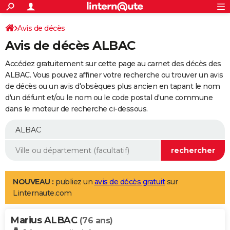
ACTUALITÉS
Connexion
S'inscrire
Avis de décès
Rechercher
Société
Education
Villes
Politique
Faits Divers
Monde
+
SPORT
Avis de décès ALBAC
Football
Cyclisme
Forum
Coupe du monde 2026
Tennis
Rugby
CULTURE
Accédez gratuitement sur cette page au carnet des décès des
TNT
Cinéma
Musique
Programme TV
Streaming
Sorties cinéma
+
ALBAC. Vous pouvez affiner votre recherche ou trouver un avis
FINANCE
de décès ou un avis d'obsèques plus ancien en tapant le nom
Impôts
Immobilier
Banque
Crédit
Retraite
Epargne
Risques naturels par ville
Assurance
AUTO
d'un défunt et/ou le nom ou le code postal d'une commune
dans le moteur de recherche ci-dessous.
Réserver un essai
Berlines
Forum auto
Essais
Citadines
SUV
+
HIGH-TECH
Meilleur smartphone
Ordinateurs
Guide high-tech
Mobiles
Internet
Jeux vidéo
+
BRICOLAGE
Aménagement intérieur
Cuisine
Jardinage
+
Forum
Extérieur
Salle de bains
Rangement
WEEK-END
Escapades
Expositions
Week-end nature
Guides de France
Patrimoine
Musées
+
LIFESTYLE
NOUVEAU :
publiez un
avis de décès gratuit
sur
Linternaute.com
Bien-être
Mode
+
Art de vivre
Loisirs
Modes de vie
SANTE
Marius ALBAC
Guide de la santé
Médicaments
+
Alimentation
Maladies
Sommeil
(76 ans)
VOYAGE