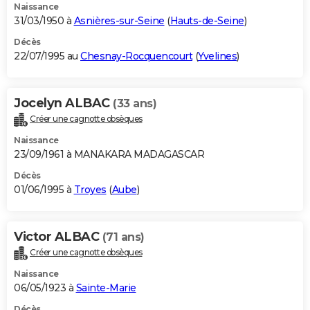
Naissance
31/03/1950 à
Asnières-sur-Seine
(
Hauts-de-Seine
)
Décès
22/07/1995 au
Chesnay-Rocquencourt
(
Yvelines
)
Jocelyn ALBAC
(33 ans)
Créer une cagnotte obsèques
Naissance
23/09/1961 à MANAKARA MADAGASCAR
Décès
01/06/1995 à
Troyes
(
Aube
)
Victor ALBAC
(71 ans)
Créer une cagnotte obsèques
Naissance
06/05/1923 à
Sainte-Marie
Décès