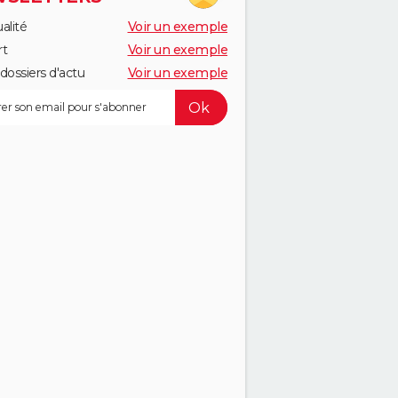
alité
Voir un exemple
rt
Voir un exemple
dossiers d'actu
Voir un exemple