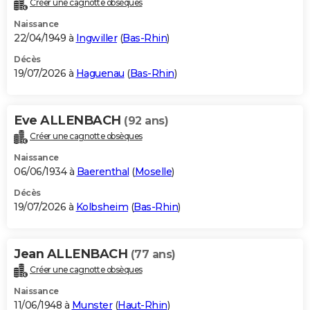
Créer une cagnotte obsèques
City break
Voyage de noces
Climat
Destinations
Voyage nature
Forum
+
PHOTO
Naissance
22/04/1949 à
Ingwiller
(
Bas-Rhin
)
GUIDES D'ACHAT
Décès
19/07/2026 à
Haguenau
(
Bas-Rhin
)
BONS PLANS
CARTE DE VOEUX
Eve ALLENBACH
(92 ans)
Carte Bonne année
Carte Pâques
Carte de Noël
Carte Saint-Valentin
Carte d'anniversaire
DICTIONNAIRE
Créer une cagnotte obsèques
Biographies
Expressions
Dictionnaire
Citations
Proverbes
PROGRAMME TV
Naissance
06/06/1934 à
Baerenthal
(
Moselle
)
COPAINS D'AVANT
Décès
19/07/2026 à
Kolbsheim
(
Bas-Rhin
)
Se connecter
Collèges
Universités
Service militaire
S'inscrire
Lycées
Primaires
Entreprises
Avis de recherche
AVIS DE DÉCÈS
FORUM
Jean ALLENBACH
(77 ans)
Lifestyle
Sport
Television
Cinema
Bricolage
Culture
Auto
Voyage
Créer une cagnotte obsèques
Naissance
11/06/1948 à
Munster
(
Haut-Rhin
)