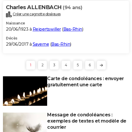
Charles ALLENBACH
(94 ans)
Créer une cagnotte obsèques
Naissance
20/06/1923 à
Reipertswiller
(
Bas-Rhin
)
Décès
29/06/2017 à
Saverne
(
Bas-Rhin
)
1
2
3
4
5
6
Carte de condoléances : envoyer
gratuitement une carte
Message de condoléances :
exemples de textes et modèle de
courrier