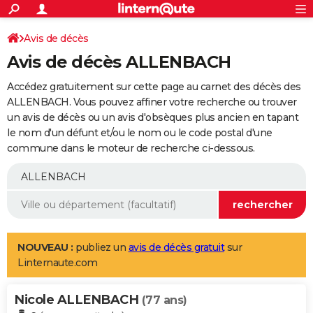
ACTUALITÉS
Connexion
S'inscrire
Avis de décès
Rechercher
Société
Education
Villes
Politique
Faits Divers
Monde
+
SPORT
Avis de décès ALLENBACH
Football
Cyclisme
Forum
Coupe du monde 2026
Tennis
Rugby
CULTURE
Accédez gratuitement sur cette page au carnet des décès des
TNT
Cinéma
Musique
Programme TV
Streaming
Sorties cinéma
+
ALLENBACH. Vous pouvez affiner votre recherche ou trouver
FINANCE
un avis de décès ou un avis d'obsèques plus ancien en tapant
Impôts
Immobilier
Banque
Crédit
Retraite
Epargne
Risques naturels par ville
Assurance
AUTO
le nom d'un défunt et/ou le nom ou le code postal d'une
commune dans le moteur de recherche ci-dessous.
Réserver un essai
Berlines
Forum auto
Essais
Citadines
SUV
+
HIGH-TECH
Meilleur smartphone
Ordinateurs
Guide high-tech
Mobiles
Internet
Jeux vidéo
+
BRICOLAGE
Aménagement intérieur
Cuisine
Jardinage
+
Forum
Extérieur
Salle de bains
Rangement
WEEK-END
Escapades
Expositions
Week-end nature
Guides de France
Patrimoine
Musées
+
LIFESTYLE
NOUVEAU :
publiez un
avis de décès gratuit
sur
Linternaute.com
Bien-être
Mode
+
Art de vivre
Loisirs
Modes de vie
SANTE
Nicole ALLENBACH
Guide de la santé
Médicaments
+
Alimentation
Maladies
Sommeil
(77 ans)
VOYAGE