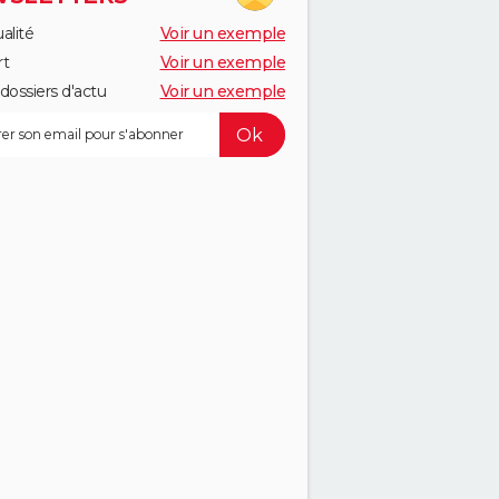
alité
Voir un exemple
rt
Voir un exemple
dossiers d'actu
Voir un exemple