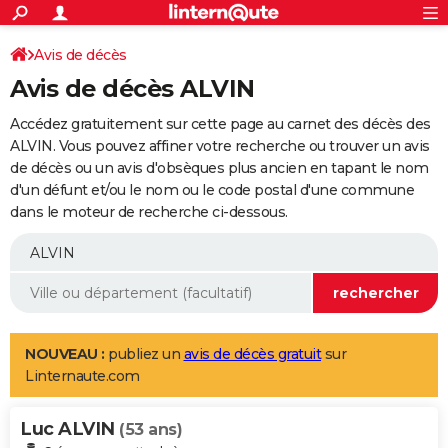
ACTUALITÉS
Connexion
S'inscrire
Avis de décès
Rechercher
Société
Education
Villes
Politique
Faits Divers
Monde
+
SPORT
Avis de décès ALVIN
Football
Cyclisme
Forum
Coupe du monde 2026
Tennis
Rugby
CULTURE
Accédez gratuitement sur cette page au carnet des décès des
TNT
Cinéma
Musique
Programme TV
Streaming
Sorties cinéma
+
ALVIN. Vous pouvez affiner votre recherche ou trouver un avis
FINANCE
de décès ou un avis d'obsèques plus ancien en tapant le nom
Impôts
Immobilier
Banque
Crédit
Retraite
Epargne
Risques naturels par ville
Assurance
AUTO
d'un défunt et/ou le nom ou le code postal d'une commune
dans le moteur de recherche ci-dessous.
Réserver un essai
Berlines
Forum auto
Essais
Citadines
SUV
+
HIGH-TECH
Meilleur smartphone
Ordinateurs
Guide high-tech
Mobiles
Internet
Jeux vidéo
+
BRICOLAGE
Aménagement intérieur
Cuisine
Jardinage
+
Forum
Extérieur
Salle de bains
Rangement
WEEK-END
Escapades
Expositions
Week-end nature
Guides de France
Patrimoine
Musées
+
LIFESTYLE
NOUVEAU :
publiez un
avis de décès gratuit
sur
Linternaute.com
Bien-être
Mode
+
Art de vivre
Loisirs
Modes de vie
SANTE
Luc ALVIN
Guide de la santé
Médicaments
+
Alimentation
Maladies
Sommeil
(53 ans)
VOYAGE