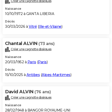
Créer une cagnotte obsèques
City break
Voyage de noces
Climat
Destinations
Voyage nature
Forum
+
PHOTO
Naissance
10/10/1972 à GANTA LIBERIA
GUIDES D'ACHAT
Décès
30/03/2026 à
Vitré
(
Ille-et-Vilaine
)
BONS PLANS
CARTE DE VOEUX
Chantal ALVIN
(73 ans)
Carte Bonne année
Carte Pâques
Carte de Noël
Carte Saint-Valentin
Carte d'anniversaire
DICTIONNAIRE
Créer une cagnotte obsèques
Biographies
Expressions
Dictionnaire
Citations
Proverbes
PROGRAMME TV
Naissance
20/03/1952 à
Paris
(
Paris
)
COPAINS D'AVANT
Décès
15/10/2025 à
Antibes
(
Alpes-Maritimes
)
Se connecter
Collèges
Universités
Service militaire
S'inscrire
Lycées
Primaires
Entreprises
Avis de recherche
AVIS DE DÉCÈS
FORUM
David ALVIN
(76 ans)
Lifestyle
Sport
Television
Cinema
Bricolage
Culture
Auto
Voyage
Créer une cagnotte obsèques
Naissance
28/02/1948 à BANGOR ROYAUME-UNI