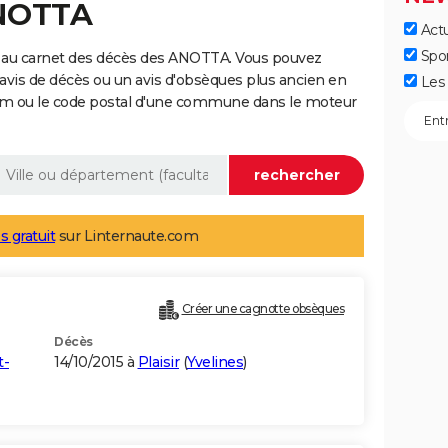
ANOTTA
Actu
Spo
 au carnet des décès des ANOTTA. Vous pouvez
 avis de décès ou un avis d'obsèques plus ancien en
Les 
nom ou le code postal d'une commune dans le moteur
s gratuit
sur Linternaute.com
Créer une cagnotte obsèques
Décès
t-
14/10/2015 à
Plaisir
(
Yvelines
)