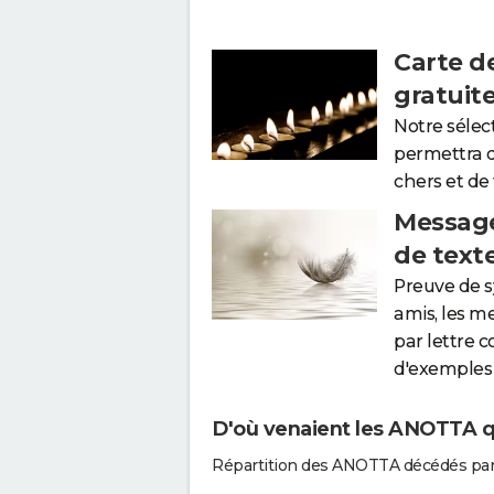
Carte d
gratuit
Notre sélec
permettra 
chers et de
Message
de text
Preuve de 
amis, les m
par lettre 
d'exemples 
D'où venaient les ANOTTA qu
Répartition des ANOTTA décédés par