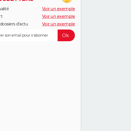
alité
Voir un exemple
rt
Voir un exemple
dossiers d'actu
Voir un exemple