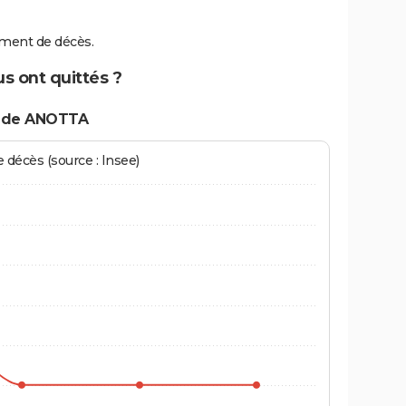
ment de décès.
s ont quittés ?
s de ANOTTA
écès (source : Insee)