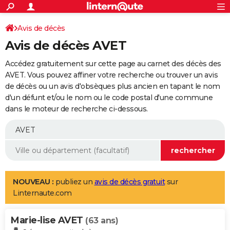
ACTUALITÉS
Connexion
S'inscrire
Avis de décès
Rechercher
Société
Education
Villes
Politique
Faits Divers
Monde
+
SPORT
Avis de décès AVET
Football
Cyclisme
Forum
Coupe du monde 2026
Tennis
Rugby
CULTURE
Accédez gratuitement sur cette page au carnet des décès des
TNT
Cinéma
Musique
Programme TV
Streaming
Sorties cinéma
+
AVET. Vous pouvez affiner votre recherche ou trouver un avis
FINANCE
de décès ou un avis d'obsèques plus ancien en tapant le nom
Impôts
Immobilier
Banque
Crédit
Retraite
Epargne
Risques naturels par ville
Assurance
AUTO
d'un défunt et/ou le nom ou le code postal d'une commune
dans le moteur de recherche ci-dessous.
Réserver un essai
Berlines
Forum auto
Essais
Citadines
SUV
+
HIGH-TECH
Meilleur smartphone
Ordinateurs
Guide high-tech
Mobiles
Internet
Jeux vidéo
+
BRICOLAGE
Aménagement intérieur
Cuisine
Jardinage
+
Forum
Extérieur
Salle de bains
Rangement
WEEK-END
Escapades
Expositions
Week-end nature
Guides de France
Patrimoine
Musées
+
LIFESTYLE
NOUVEAU :
publiez un
avis de décès gratuit
sur
Linternaute.com
Bien-être
Mode
+
Art de vivre
Loisirs
Modes de vie
SANTE
Marie-lise AVET
Guide de la santé
Médicaments
+
Alimentation
Maladies
Sommeil
(63 ans)
VOYAGE