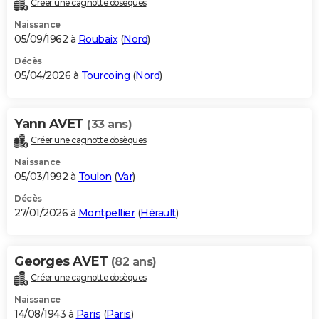
Créer une cagnotte obsèques
City break
Voyage de noces
Climat
Destinations
Voyage nature
Forum
+
PHOTO
Naissance
05/09/1962 à
Roubaix
(
Nord
)
GUIDES D'ACHAT
Décès
05/04/2026 à
Tourcoing
(
Nord
)
BONS PLANS
CARTE DE VOEUX
Yann AVET
(33 ans)
Carte Bonne année
Carte Pâques
Carte de Noël
Carte Saint-Valentin
Carte d'anniversaire
DICTIONNAIRE
Créer une cagnotte obsèques
Biographies
Expressions
Dictionnaire
Citations
Proverbes
PROGRAMME TV
Naissance
05/03/1992 à
Toulon
(
Var
)
COPAINS D'AVANT
Décès
27/01/2026 à
Montpellier
(
Hérault
)
Se connecter
Collèges
Universités
Service militaire
S'inscrire
Lycées
Primaires
Entreprises
Avis de recherche
AVIS DE DÉCÈS
FORUM
Georges AVET
(82 ans)
Lifestyle
Sport
Television
Cinema
Bricolage
Culture
Auto
Voyage
Créer une cagnotte obsèques
Naissance
14/08/1943 à
Paris
(
Paris
)