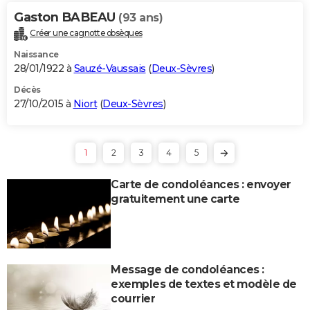
Gaston BABEAU
(93 ans)
Créer une cagnotte obsèques
Naissance
28/01/1922 à
Sauzé-Vaussais
(
Deux-Sèvres
)
Décès
27/10/2015 à
Niort
(
Deux-Sèvres
)
1
2
3
4
5
Carte de condoléances : envoyer
gratuitement une carte
Message de condoléances :
exemples de textes et modèle de
courrier