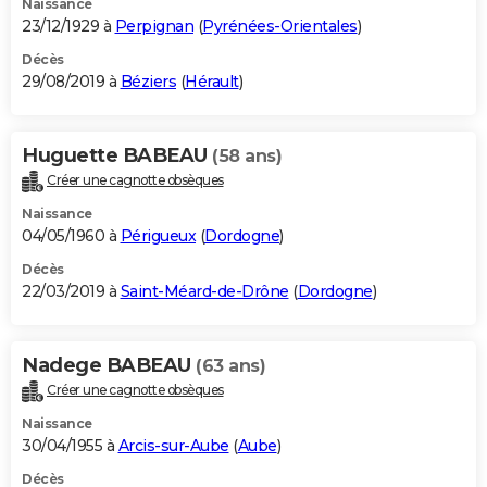
Naissance
23/12/1929 à
Perpignan
(
Pyrénées-Orientales
)
Décès
29/08/2019 à
Béziers
(
Hérault
)
Huguette BABEAU
(58 ans)
Créer une cagnotte obsèques
Naissance
04/05/1960 à
Périgueux
(
Dordogne
)
Décès
22/03/2019 à
Saint-Méard-de-Drône
(
Dordogne
)
Nadege BABEAU
(63 ans)
Créer une cagnotte obsèques
Naissance
30/04/1955 à
Arcis-sur-Aube
(
Aube
)
Décès