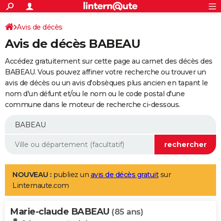
ACTUALITÉS
Connexion
S'inscrire
Avis de décès
Rechercher
Société
Education
Villes
Politique
Faits Divers
Monde
+
SPORT
Avis de décès BABEAU
Football
Cyclisme
Forum
Coupe du monde 2026
Tennis
Rugby
CULTURE
Accédez gratuitement sur cette page au carnet des décès des
TNT
Cinéma
Musique
Programme TV
Streaming
Sorties cinéma
+
BABEAU. Vous pouvez affiner votre recherche ou trouver un
FINANCE
avis de décès ou un avis d'obsèques plus ancien en tapant le
Impôts
Immobilier
Banque
Crédit
Retraite
Epargne
Risques naturels par ville
Assurance
AUTO
nom d'un défunt et/ou le nom ou le code postal d'une
commune dans le moteur de recherche ci-dessous.
Réserver un essai
Berlines
Forum auto
Essais
Citadines
SUV
+
HIGH-TECH
Meilleur smartphone
Ordinateurs
Guide high-tech
Mobiles
Internet
Jeux vidéo
+
BRICOLAGE
Aménagement intérieur
Cuisine
Jardinage
+
Forum
Extérieur
Salle de bains
Rangement
WEEK-END
Escapades
Expositions
Week-end nature
Guides de France
Patrimoine
Musées
+
LIFESTYLE
NOUVEAU :
publiez un
avis de décès gratuit
sur
Linternaute.com
Bien-être
Mode
+
Art de vivre
Loisirs
Modes de vie
SANTE
Marie-claude BABEAU
Guide de la santé
Médicaments
+
Alimentation
Maladies
Sommeil
(85 ans)
VOYAGE