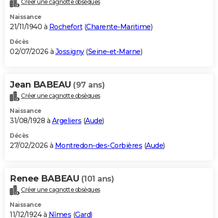
Créer une cagnotte obsèques
City break
Voyage de noces
Climat
Destinations
Voyage nature
Forum
+
PHOTO
Naissance
21/11/1940 à
Rochefort
(
Charente-Maritime
)
GUIDES D'ACHAT
Décès
02/07/2026 à
Jossigny
(
Seine-et-Marne
)
BONS PLANS
CARTE DE VOEUX
Jean BABEAU
(97 ans)
Carte Bonne année
Carte Pâques
Carte de Noël
Carte Saint-Valentin
Carte d'anniversaire
DICTIONNAIRE
Créer une cagnotte obsèques
Biographies
Expressions
Dictionnaire
Citations
Proverbes
PROGRAMME TV
Naissance
31/08/1928 à
Argeliers
(
Aude
)
COPAINS D'AVANT
Décès
27/02/2026 à
Montredon-des-Corbières
(
Aude
)
Se connecter
Collèges
Universités
Service militaire
S'inscrire
Lycées
Primaires
Entreprises
Avis de recherche
AVIS DE DÉCÈS
FORUM
Renee BABEAU
(101 ans)
Lifestyle
Sport
Television
Cinema
Bricolage
Culture
Auto
Voyage
Créer une cagnotte obsèques
Naissance
11/12/1924 à
Nîmes
(
Gard
)